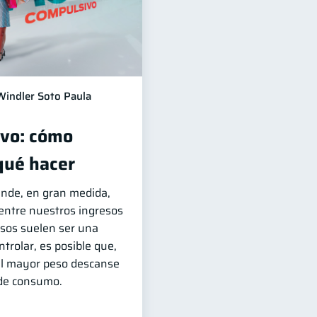
Windler Soto Paula
ivo: cómo
 qué hacer
ende, en gran medida,
 entre nuestros ingresos
esos suelen ser una
ntrolar, es posible que,
 el mayor peso descanse
 de consumo.