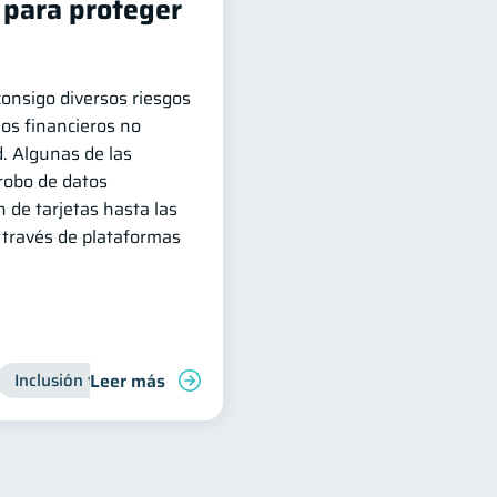
 para proteger
 consigo diversos riesgos
ios financieros no
. Algunas de las
robo de datos
n de tarjetas hasta las
 través de plataformas
Leer más
Inclusión financiera
Finanzas para jóvenes
Manejo de 