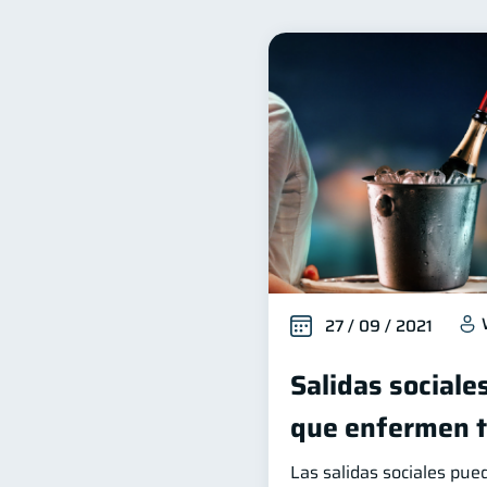
Seguridad financiera
S
13
Deudas
Entidad financ
10
Ciberseguridad
Servic
5
Criptomonedas
Invers
2
Educación Financiera
1
ahorro
Retiro
D
1
1
27 / 09 / 2021
Salidas sociale
que enfermen tu
Las salidas sociales pue