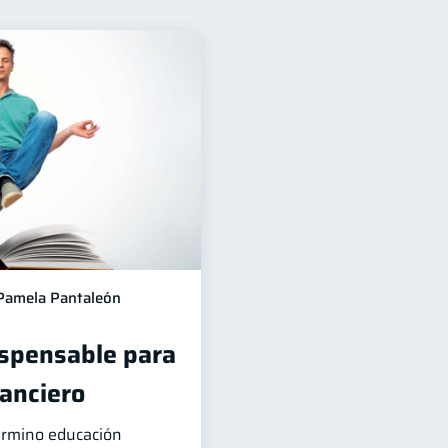
n Financiera
10
jeta de crédito
6
os
Vacaciones
4
2
inanzas en Pareja
1
lud mental
1
iera
1
Pamela Pantaleón
ispensable para
nanciero
término educación