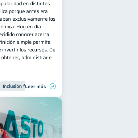
pularidad en distintos
lica porque antes era
zaban exclusivamente los
nómica. Hoy en día
cidido conocer acerca
inición simple permite
 invertir los recursos. De
obtener, administrar e
Leer más
deudas
Inclusión financiera
Finanzas familiares
Finanzas para jóvenes
Control de deudas
Manejo de 
Finanz