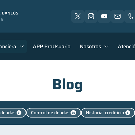
anciera
APP ProUsuario
Nosotros
Atenció
Blog
 deudas
Control de deudas
Historial crediticio
31
30
6
personales
Educación financiera
Finanzas para jóv
44
31
nclusión financiera
Bienestar financiero
Finanzas 
22
22