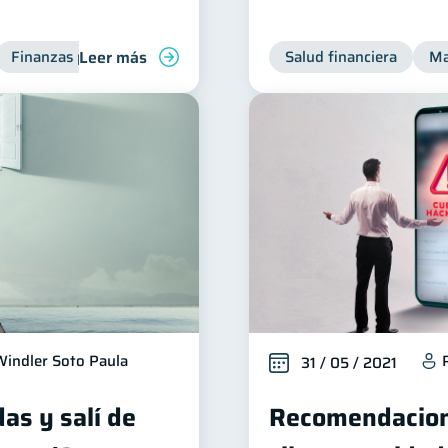
Leer más
Finanzas para jóvenes
Manejo de deudas
Salud financiera
Finanzas fami
Ma
Windler Soto Paula
31 / 05 / 2021
as y salí de
Recomendacion