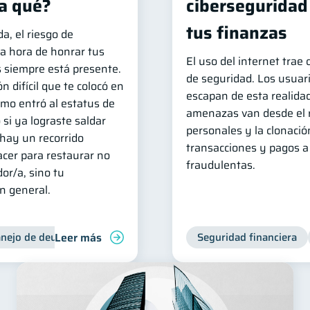
a qué?
ciberseguridad
tus finanzas
, el riesgo de
la hora de honrar tus
El uso del internet trae
 siempre está presente.
de seguridad. Los usuar
n difícil que te colocó en
escapan de esta realidad
amo entró al estatus de
amenazas van desde el 
 si ya lograste saldar
personales y la clonació
 hay un recorrido
transacciones y pagos a
cer para restaurar no
fraudulentas.
or/a, sino tu
en general.
Leer más
nejo de deudas
Control de deudas
Seguridad financiera