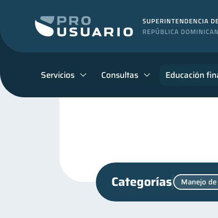
Servicios
Consultas
Educación fin
Categorías
Manejo de
inversiones
Finanzas 
1
Finanzas familiares
I
25