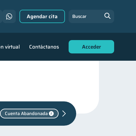
Agendar cita
Buscar
n virtual
Contáctanos
Acceder
Cuenta Abandonada
2
enes
30
para mujeres
20