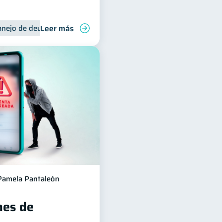
Leer más
liares
nejo de deudas
Control de deudas
Pamela Pantaleón
es de