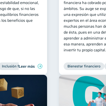
 estabilidad emocional,
financiera ha cobrado po
esgo de que, si no las
ámbitos. Su auge se exp
equilibrios financieros
una expresión que utili
s los beneficios que
expertos en el área eco
muchas personas han de
de ésta, pues en una def
aprender a administrar e
esa manera, aprenden a 
invertir tu propio capital.
Leer más
Inclusión financiera
Finanzas para jóvenes
Bienestar financiero
Manejo de 