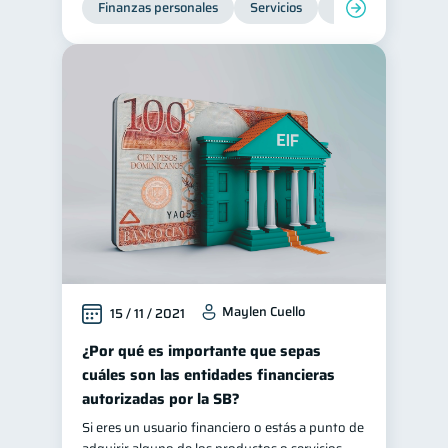
Finanzas personales
Servicios
Inclusión financier
Ciberseguridad
5
Servicios
4
Derechos & Deberes
4
Superintendencia de Bancos
4
Vacaciones
2
Criptomonedas
2
Cuenta Abandonada
2
Inversiones
2
Cuenta Inactiva
1
Maylen Cuello
15 / 11 / 2021
Finanzas Personales
1
Finanzas en Pareja
¿Por qué es importante que sepas
1
cuáles son las entidades financieras
Educación Financiera
1
autorizadas por la SB?
Fraudes
Mipymes
1
1
Si eres un usuario financiero o estás a punto de
Información financiera
1