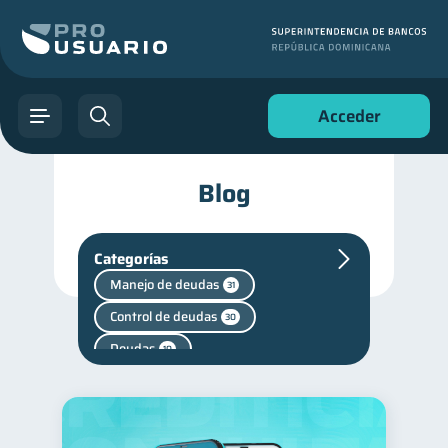
Acceder
Blog
Categorías
Manejo de deudas
31
Control de deudas
30
Deudas
10
Historial crediticio
6
inversiones
1
Finanzas personales
44