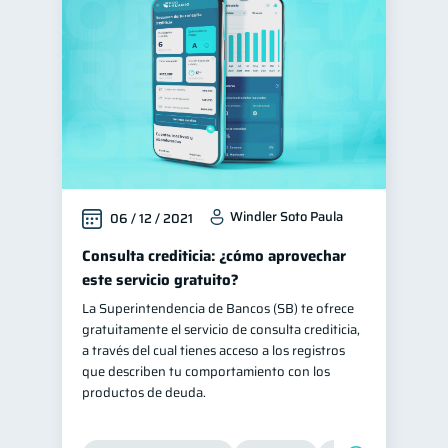
Educación financiera
31
Finanzas para jóvenes
30
Finanzas familiares
25
Inclusión financiera
22
Bienestar financiero
22
Finanzas para mujeres
20
Windler Soto Paula
06 / 12 / 2021
Seguridad financiera
13
Salud financiera
Consulta crediticia: ¿cómo aprovechar
12
este servicio gratuito?
Productos financieros
11
La Superintendencia de Bancos (SB) te ofrece
Organización Financiera
10
gratuitamente el servicio de consulta crediticia,
Entidad financiera
a través del cual tienes acceso a los registros
8
que describen tu comportamiento con los
Préstamos
Ahorro
8
8
productos de deuda.
Consejos
6
Tarjeta de crédito
6