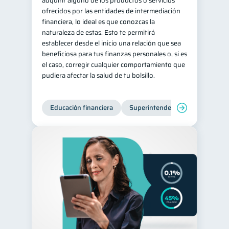
adquirir alguno de los productos o servicios
ofrecidos por las entidades de intermediación
Salud mental
ahorro
1
1
financiera, lo ideal es que conozcas la
Retiro
Doble sueldo
naturaleza de estas. Esto te permitirá
1
1
establecer desde el inicio una relación que sea
Gasto responsable
1
beneficiosa para tus finanzas personales o, si es
información financiera
el caso, corregir cualquier comportamiento que
1
pudiera afectar la salud de tu bolsillo.
Educación financiera
Superintendencia de Bancos