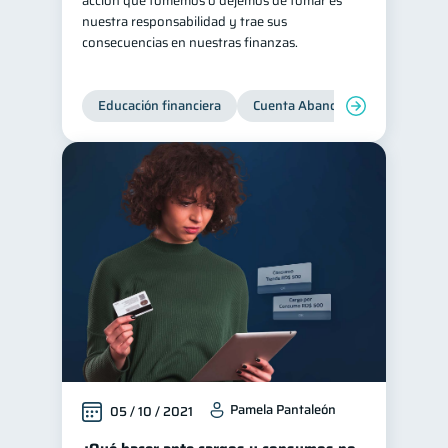
acción que tomemos o dejemos de tomar es
nuestra responsabilidad y trae sus
consecuencias en nuestras finanzas.
Educación financiera
Cuenta Abandonada
Cuenta
Pamela Pantaleón
05 / 10 / 2021