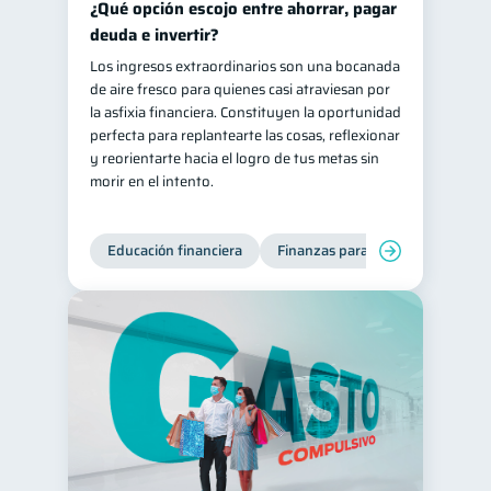
¿Qué opción escojo entre ahorrar, pagar
Salud mental
ahorro
deuda e invertir?
1
1
Los ingresos extraordinarios son una bocanada
Retiro
Doble sueldo
1
1
de aire fresco para quienes casi atraviesan por
Gasto responsable
1
la asfixia financiera. Constituyen la oportunidad
perfecta para replantearte las cosas, reflexionar
información financiera
1
y reorientarte hacia el logro de tus metas sin
morir en el intento.
Educación financiera
Finanzas para jóvenes
Mane