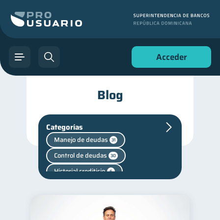
Acceder
Blog
Categorías
Manejo de deudas
31
Control de deudas
30
Historial crediticio
6
Mipymes
inversiones
1
1
Finanzas personales
44
Educación financiera
31