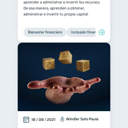
aprender a administrar e invertir los recursos.
De esa manera, aprenden a obtener,
Ciberseguridad
5
administrar e invertir tu propio capital.
Servicios
4
Derechos & Deberes
4
Bienestar financiero
Inclusión financiera
Finanzas
Superintendencia de Bancos
4
Vacaciones
2
Criptomonedas
2
Cuenta Abandonada
2
Inversiones
2
Cuenta Inactiva
1
Finanzas Personales
1
Finanzas en Pareja
1
Educación Financiera
1
Fraudes
1
Windler Soto Paula
18 / 08 / 2021
Información financiera
1