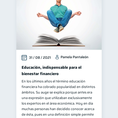
Finanzas para jóvenes
30
Finanzas familiares
25
Inclusión financiera
22
Bienestar financiero
22
Finanzas para mujeres
20
Seguridad financiera
13
Pamela Pantaleón
31 / 08 / 2021
Salud financiera
12
Productos financieros
Educación, indispensable para el
11
bienestar financiero
Organización Financiera
10
En los últimos años el término educación
Deudas
10
financiera ha cobrado popularidad en distintos
Entidad financiera
ámbitos. Su auge se explica porque antes era
8
una expresión que utilizaban exclusivamente
Préstamos
Ahorro
8
8
los expertos en el área económica. Hoy en día
Consejos
muchas personas han decidido conocer acerca
6
de ésta, pues en una definición simple permite
Tarjeta de crédito
6