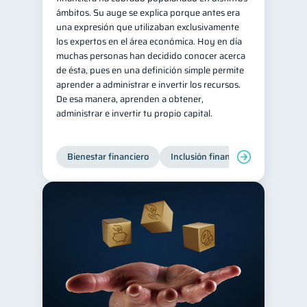
ámbitos. Su auge se explica porque antes era
Salud mental
ahorro
1
1
una expresión que utilizaban exclusivamente
los expertos en el área económica. Hoy en día
Doble sueldo
1
muchas personas han decidido conocer acerca
Gasto responsable
1
de ésta, pues en una definición simple permite
aprender a administrar e invertir los recursos.
información financiera
1
De esa manera, aprenden a obtener,
administrar e invertir tu propio capital.
Bienestar financiero
Inclusión financiera
Finanzas