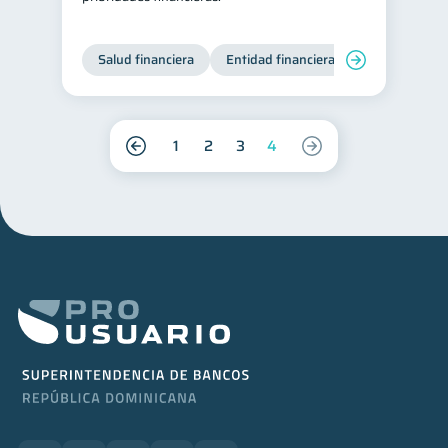
Salud financiera
Entidad financiera
Finanzas per
1
2
3
4