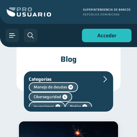
Acceder
Blog
Categorías
Manejo de deudas
31
Ciberseguridad
5
inversiones
Retiro
1
1
Finanzas personales
44
Educación financiera
31
Finanzas para jóvenes
30