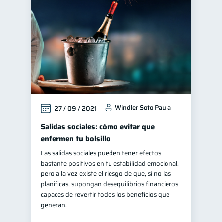
Control de deudas
30
Finanzas familiares
25
Inclusión financiera
22
Bienestar financiero
22
Finanzas para mujeres
20
Seguridad financiera
13
Windler Soto Paula
27 / 09 / 2021
Salud financiera
12
Productos financieros
Salidas sociales: cómo evitar que
11
enfermen tu bolsillo
Organización Financiera
10
Las salidas sociales pueden tener efectos
Deudas
10
bastante positivos en tu estabilidad emocional,
Entidad financiera
pero a la vez existe el riesgo de que, si no las
8
planificas, supongan desequilibrios financieros
Préstamos
Ahorro
8
8
capaces de revertir todos los beneficios que
Consejos
generan.
6
Tarjeta de crédito
6