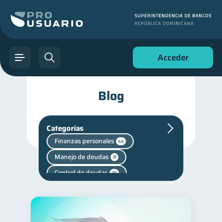
Acceder
Blog
Categorías
Finanzas personales
44
Manejo de deudas
31
Control de deudas
30
Seguridad financiera
13
Salud financiera
12
Productos financieros
11