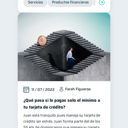
Servicios
Productos financieros
Inclusión financie
Ciberseguridad
5
Servicios
4
Derechos & Deberes
4
Superintendencia de Bancos
4
Criptomonedas
2
Cuenta Abandonada
2
Inversiones
2
Cuenta Inactiva
1
Finanzas Personales
1
Farah Figueroa
11 / 07 / 2022
Finanzas en Pareja
1
Educación Financiera
¿Qué pasa si le pagas solo el mínimo a
1
tu tarjeta de crédito?
Fraudes
Mipymes
1
1
Juan está tranquilo pues maneja su tarjeta de
Información financiera
1
crédito sin estrés. Juan forma parte del de los
inversiones
55.4% de dominicanos que maneja su tarjeta
1