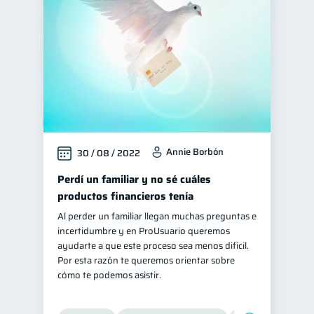
Deudas
10
Entidad financiera
8
Vacaciones
2
Educación financiera
31
Finanzas para jóvenes
30
Finanzas familiares
25
Annie Borbón
30 / 08 / 2022
Inclusión financiera
22
Bienestar financiero
Perdí un familiar y no sé cuáles
22
productos financieros tenía
Finanzas para mujeres
20
Al perder un familiar llegan muchas preguntas e
Organización Financiera
10
incertidumbre y en ProUsuario queremos
Préstamos
Ahorro
ayudarte a que este proceso sea menos difícil.
8
8
Por esta razón te queremos orientar sobre
Consejos
6
cómo te podemos asistir.
Tarjeta de crédito
6
Historial crediticio
6