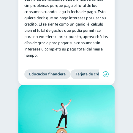
sin problemas porque paga el total de los
Salud mental
ahorro
1
1
consumos cuando llega la fecha de pago. Esto
quiere decir que no paga intereses por usar su
Retiro
Doble sueldo
1
1
crédito. Él se siente como un genio, él calculó
Gasto responsable
1
bien el total de gastos que podía permitirse
para no exceder su presupuesto, aprovechó los
información financiera
1
días de gracia para pagar sus consumos sin
intereses y completó su pago total del mes a
tiempo.
Educación financiera
Tarjeta de crédito
Deudas