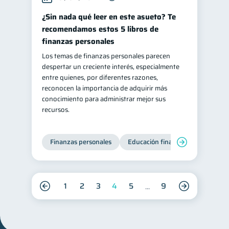
¿Sin nada qué leer en este asueto? Te
recomendamos estos 5 libros de
finanzas personales
Los temas de finanzas personales parecen
despertar un creciente interés, especialmente
entre quienes, por diferentes razones,
reconocen la importancia de adquirir más
conocimiento para administrar mejor sus
recursos.
Finanzas personales
Educación financiera
Bienest
1
2
3
4
5
9