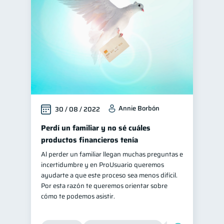
Vacaciones
2
Criptomonedas
2
Mipymes
inversiones
1
1
Retiro
1
Educación financiera
31
Finanzas para jóvenes
30
Annie Borbón
30 / 08 / 2022
Control de deudas
30
Finanzas familiares
Perdí un familiar y no sé cuáles
25
productos financieros tenía
Inclusión financiera
22
Al perder un familiar llegan muchas preguntas e
Bienestar financiero
22
incertidumbre y en ProUsuario queremos
Finanzas para mujeres
ayudarte a que este proceso sea menos difícil.
20
Por esta razón te queremos orientar sobre
Organización Financiera
10
cómo te podemos asistir.
Deudas
10
Entidad financiera
8