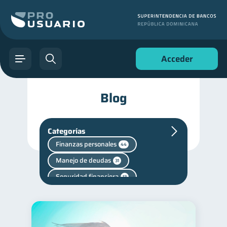
Acceder
Blog
Categorías
Finanzas personales
44
Manejo de deudas
31
Seguridad financiera
13
Salud financiera
12
Productos financieros
11
Superintendencia de Bancos
4