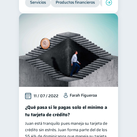
Servicios
Productos financieros
Inclusión financie
Préstamos
Ahorro
8
8
Consejos
6
Tarjeta de crédito
6
Historial crediticio
6
Ciberseguridad
5
Servicios
4
Derechos & Deberes
4
Cuenta Abandonada
2
Inversiones
2
Farah Figueroa
11 / 07 / 2022
Cuenta Inactiva
1
Finanzas Personales
¿Qué pasa si le pagas solo el mínimo a
1
tu tarjeta de crédito?
Finanzas en Pareja
1
Juan está tranquilo pues maneja su tarjeta de
Educación Financiera
1
crédito sin estrés. Juan forma parte del de los
Fraudes
55.4% de dominicanos que maneja su tarjeta
1