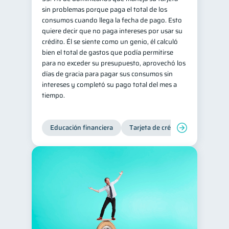
sin problemas porque paga el total de los
Información financiera
1
consumos cuando llega la fecha de pago. Esto
quiere decir que no paga intereses por usar su
Salud mental
ahorro
1
1
crédito. Él se siente como un genio, él calculó
Doble sueldo
1
bien el total de gastos que podía permitirse
para no exceder su presupuesto, aprovechó los
Gasto responsable
1
días de gracia para pagar sus consumos sin
información financiera
1
intereses y completó su pago total del mes a
tiempo.
Educación financiera
Tarjeta de crédito
Deudas