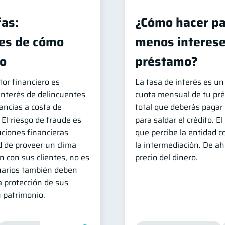
fas:
¿Cómo hacer pa
es de cómo
menos interese
lo
préstamo?
tor financiero es
La tasa de interés es un 
interés de delincuentes
cuota mensual de tu pré
ncias a costa de
total que deberás pagar 
 El riesgo de fraude es
para saldar el crédito. E
uciones financieras
que percibe la entidad c
d de proveer un clima
la intermediación. De a
n con sus clientes, no es
precio del dinero.
uarios también deben
a protección de sus
 patrimonio.