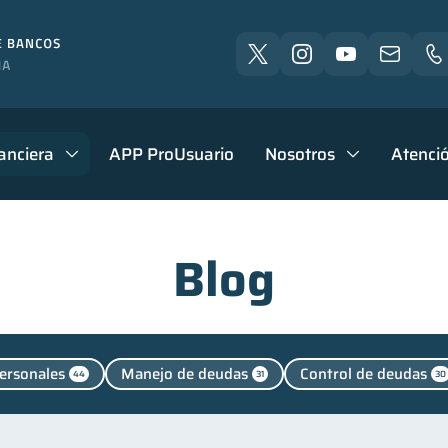
anciera
APP ProUsuario
Nosotros
Atenció
Blog
ersonales
Manejo de deudas
Control de deudas
44
31
30
Productos financieros
Deudas
Entidad financiera
11
10
8
ducación financiera
Finanzas para jóvenes
Finanza
31
30