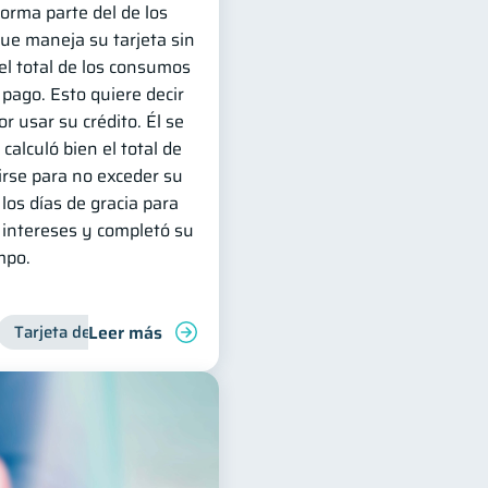
forma parte del de los
e maneja su tarjeta sin
l total de los consumos
 pago. Esto quiere decir
r usar su crédito. Él se
calculó bien el total de
irse para no exceder su
os días de gracia para
intereses y completó su
mpo.
Leer más
Tarjeta de crédito
Manejo de deudas
Deudas
Finanzas familiares
Manejo de deudas
Control de de
Contr