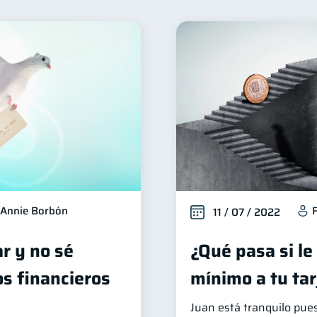
ienestar financiero
Finanzas para mujeres
Salud f
22
20
Préstamos
Ahorro
Consejos
Tarjeta de cr
8
8
6
erseguridad
Servicios
Derechos & Deberes
5
4
4
Criptomonedas
Inversiones
Cuenta Inactiva
4
2
2
inanzas en Pareja
Educación Financiera
Fraudes
1
1
1
inversiones
Salud mental
ahorro
Retiro
1
1
1
1
ormación financiera
1
Annie Borbón
11 / 07 / 2022
ar y no sé
¿Qué pasa si le
s financieros
mínimo a tu tar
Juan está tranquilo pue