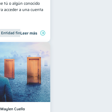
ue tú o algún conocido
ara acceder a una cuenta
Leer más
para jóvenes
Entidad financiera
Manejo de deudas
Finanzas familiares
Maylen Cuello