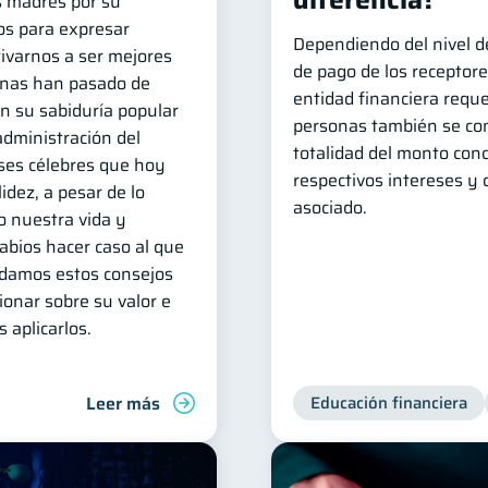
 madres por su
os para expresar
Dependiendo del nivel de
ivarnos a ser mejores
de pago de los receptore
tinas han pasado de
entidad financiera requ
n su sabiduría popular
personas también se co
 administración del
totalidad del monto con
ases célebres que hoy
respectivos intereses y 
idez, a pesar de lo
asociado.
 nuestra vida y
abios hacer caso al que
rdamos estos consejos
xionar sobre su valor e
 aplicarlos.
Leer más
Educación financiera