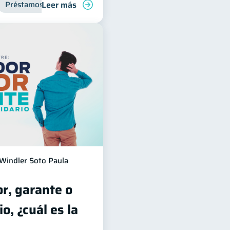
Leer más
Préstamos
Productos financieros
Finanzas para jóvene
Windler Soto Paula
r, garante o
o, ¿cuál es la