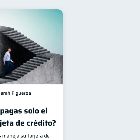
inanciera
12
édito
6
1
Mipymes
1
Doble sueldo
1
Farah Figueroa
 pagas solo el
jeta de crédito?
s maneja su tarjeta de