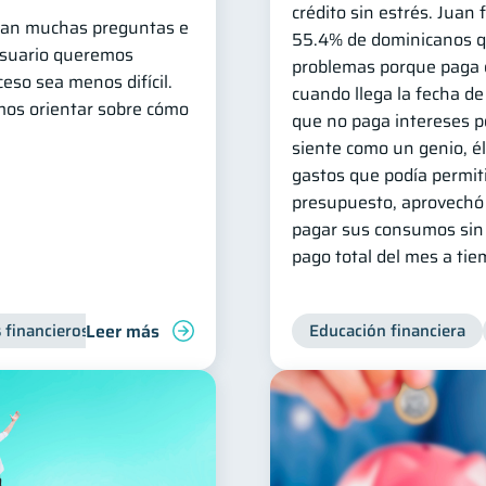
crédito sin estrés. Juan 
legan muchas preguntas e
55.4% de dominicanos qu
Usuario queremos
problemas porque paga e
eso sea menos difícil.
cuando llega la fecha de
mos orientar sobre cómo
que no paga intereses po
siente como un genio, él 
gastos que podía permit
presupuesto, aprovechó l
pagar sus consumos sin 
pago total del mes a tie
Leer más
 financieros
Inclusión financiera
Finanzas para jóvenes
Educación financiera