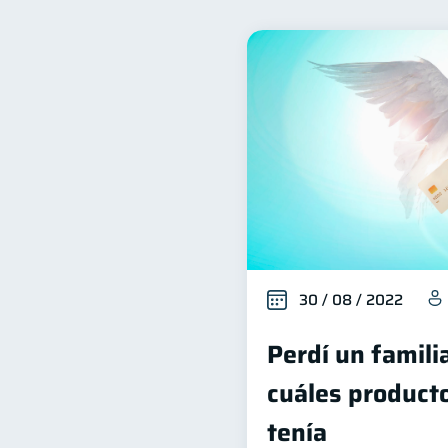
Inclusión financiera
B
22
Organización Financiera
10
Historial crediticio
Cib
6
Superintendencia de Bancos
Finanzas Personales
F
1
Información financiera
1
Gasto responsable
inf
1
30 / 08 / 2022
Perdí un famili
cuáles producto
tenía