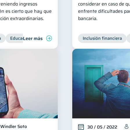
 teniendo ingresos
considerar en caso de q
én es cierto que hay que
enfrente dificultades p
ción extraordinarias.
bancaria.
Leer más
a
Educación financiera
Inclusión financiera
Inclusión financiera
Finanzas 
Windler Soto
30 / 05 / 2022