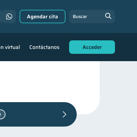
Agendar cita
Buscar
n virtual
Contáctanos
Acceder
Vacaciones
2
s familiares
25