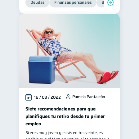
Deudas
Finanzas personales
Bienestar financiero
Tarjeta de crédito
6
Historial crediticio
6
Ciberseguridad
5
Servicios
4
Derechos & Deberes
4
Superintendencia de Bancos
4
Criptomonedas
2
Cuenta Abandonada
2
Inversiones
2
Pamela Pantaleón
16 / 03 / 2022
Finanzas Personales
1
Educación Financiera
Siete recomendaciones para que
1
planifiques tu retiro desde tu primer
Fraudes
Mipymes
1
1
empleo
Información financiera
1
Si eres muy joven y estás en tus veinte, es
inversiones
ahorro
1
1