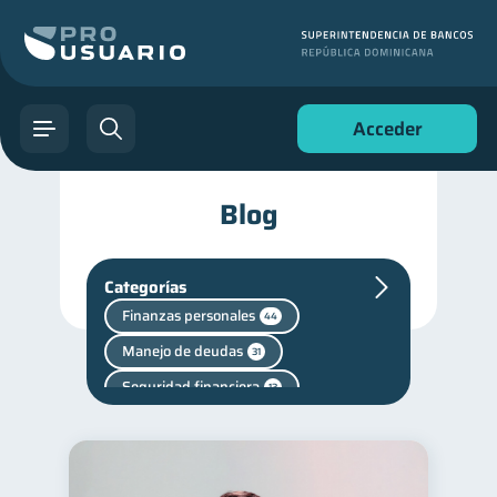
Acceder
Blog
Categorías
Finanzas personales
44
Manejo de deudas
31
Seguridad financiera
13
Salud financiera
12
Deudas
Ahorro
10
8
Vacaciones
2