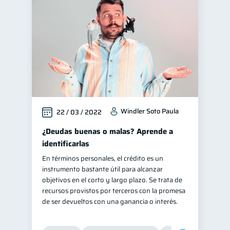
Cuenta Inactiva
1
Finanzas en Pareja
1
Salud mental
1
Educación financiera
31
Finanzas para jóvenes
30
Control de deudas
30
Windler Soto Paula
22 / 03 / 2022
Finanzas familiares
25
Inclusión financiera
¿Deudas buenas o malas? Aprende a
22
identificarlas
Bienestar financiero
22
En términos personales, el crédito es un
Finanzas para mujeres
20
instrumento bastante útil para alcanzar
Productos financieros
objetivos en el corto y largo plazo. Se trata de
11
recursos provistos por terceros con la promesa
Organización Financiera
10
de ser devueltos con una ganancia o interés.
Entidad financiera
8
Préstamos
Consejos
8
6