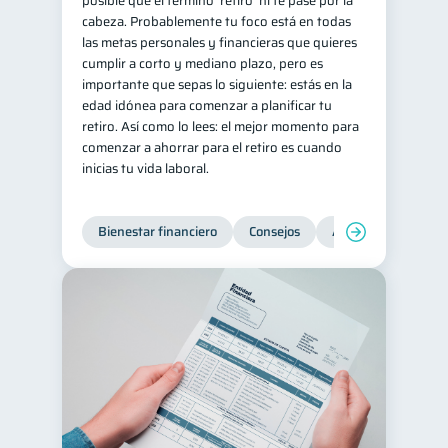
posible que el término ‘retiro’ ni te pase por la
cabeza. Probablemente tu foco está en todas
Retiro
Doble sueldo
1
1
las metas personales y financieras que quieres
Gasto responsable
cumplir a corto y mediano plazo, pero es
1
importante que sepas lo siguiente: estás en la
información financiera
1
edad idónea para comenzar a planificar tu
retiro. Así como lo lees: el mejor momento para
comenzar a ahorrar para el retiro es cuando
inicias tu vida laboral.
Bienestar financiero
Consejos
Ahorro
Finanz