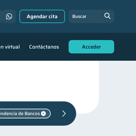
Agendar cita
Buscar
n virtual
Contáctanos
Acceder
endencia de Bancos
4
44
familiares
25