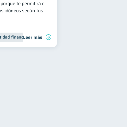
porque te permitirá el
os idóneos según tus
Leer más
tidad financiera
Finanzas personales
Inclusión financiera