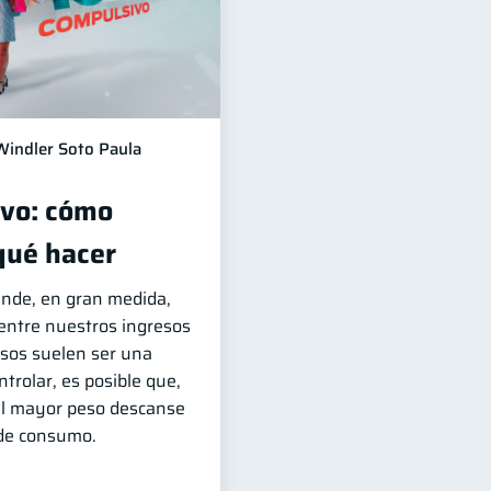
Windler Soto Paula
ivo: cómo
 qué hacer
ende, en gran medida,
 entre nuestros ingresos
esos suelen ser una
ntrolar, es posible que,
 el mayor peso descanse
 de consumo.