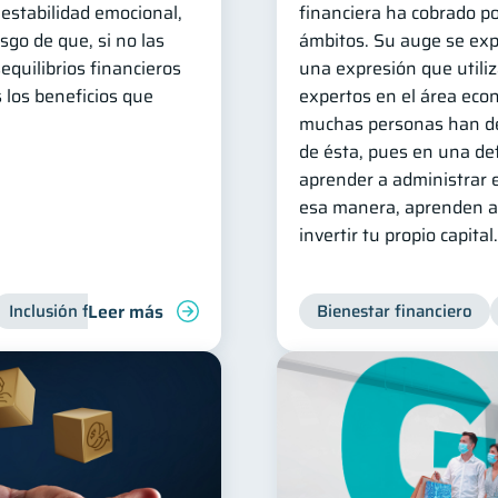
 estabilidad emocional,
financiera ha cobrado po
esgo de que, si no las
ámbitos. Su auge se exp
equilibrios financieros
una expresión que utili
s los beneficios que
expertos en el área eco
muchas personas han de
de ésta, pues en una def
aprender a administrar e
esa manera, aprenden a 
invertir tu propio capital.
Leer más
Inclusión financiera
Finanzas para jóvenes
Bienestar financiero
Manejo de 