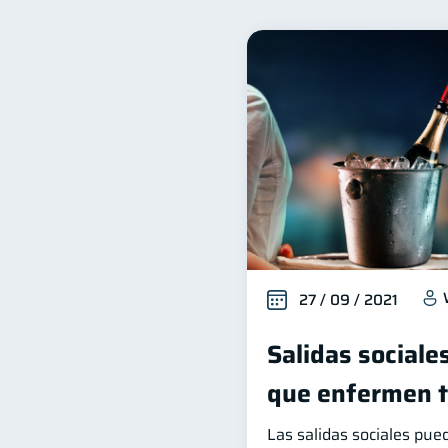
Inclusión financiera
B
22
Productos financieros
11
Ahorro
Tarjeta de cré
8
Derechos & Deberes
V
4
Cuenta Inactiva
Finan
1
inversiones
Salud men
1
información financiera
1
27 / 09 / 2021
Salidas sociale
que enfermen tu
Las salidas sociales pue