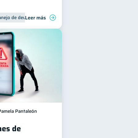
Leer más
liares
nejo de deudas
Control de deudas
Pamela Pantaleón
es de