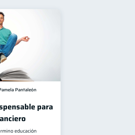
ad financiera
13
a
Préstamos
8
8
cios
4
Inversiones
2
inanciera
1
1
Pamela Pantaleón
ispensable para
nanciero
término educación