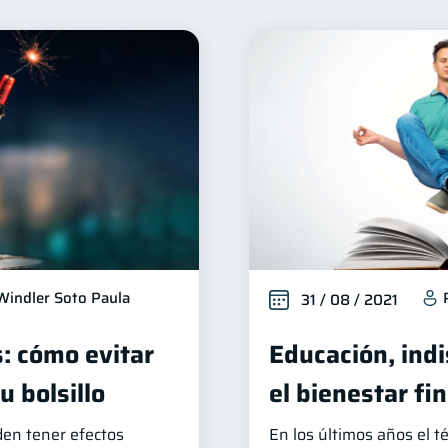
ienestar financiero
Finanzas para mujeres
Segurid
22
20
Organización Financiera
Deudas
Entidad financier
10
10
dito
Historial crediticio
Ciberseguridad
Servi
6
6
5
acaciones
Criptomonedas
Cuenta Abandonada
2
2
2
zas Personales
Educación Financiera
Información f
1
1
tal
ahorro
Doble sueldo
Gasto responsable
1
1
1
Windler Soto Paula
31 / 08 / 2021
s: cómo evitar
Educación, ind
 bolsillo
el bienestar fi
den tener efectos
En los últimos años el 