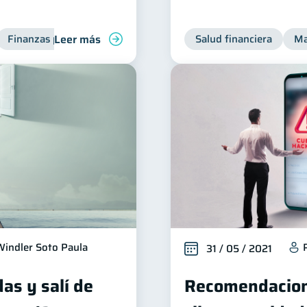
Leer más
Finanzas para jóvenes
Manejo de deudas
Salud financiera
Finanzas fami
Ma
Windler Soto Paula
31 / 05 / 2021
as y salí de
Recomendacion