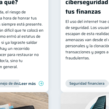
a qué?
ciberseguridad
tus finanzas
, el riesgo de
la hora de honrar tus
El uso del internet trae
 siempre está presente.
de seguridad. Los usuar
n difícil que te colocó en
escapan de esta realidad
amo entró al estatus de
amenazas van desde el 
 si ya lograste saldar
personales y la clonació
 hay un recorrido
transacciones y pagos a
cer para restaurar no
fraudulentas.
or/a, sino tu
en general.
Leer más
nejo de deudas
Control de deudas
Seguridad financiera