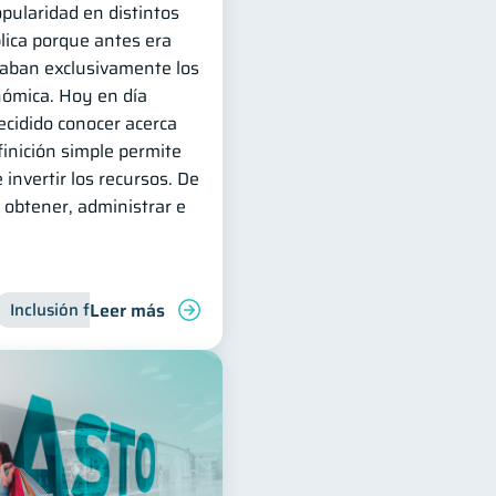
pularidad en distintos
lica porque antes era
zaban exclusivamente los
nómica. Hoy en día
cidido conocer acerca
inición simple permite
 invertir los recursos. De
obtener, administrar e
Leer más
deudas
Inclusión financiera
Finanzas familiares
Finanzas para jóvenes
Control de deudas
Manejo de 
Finanz