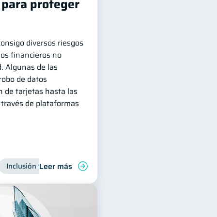
 para proteger
 consigo diversos riesgos
ios financieros no
. Algunas de las
robo de datos
n de tarjetas hasta las
 través de plataformas
Leer más
Inclusión financiera
Finanzas para jóvenes
Manejo de 