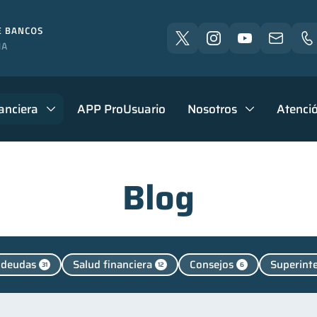
anciera
APP ProUsuario
Nosotros
Atenció
Blog
 deudas
Salud financiera
Consejos
Superint
31
12
6
audes
Mipymes
Retiro
Finanzas personales
1
1
1
Finanzas para jóvenes
Control de deudas
Finanzas 
30
30