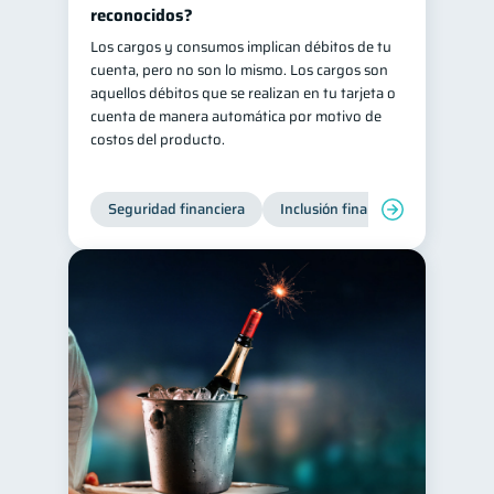
reconocidos?
Salud mental
ahorro
1
1
Los cargos y consumos implican débitos de tu
Retiro
Doble sueldo
cuenta, pero no son lo mismo. Los cargos son
1
1
aquellos débitos que se realizan en tu tarjeta o
Gasto responsable
1
cuenta de manera automática por motivo de
información financiera
costos del producto.
1
Seguridad financiera
Inclusión financiera
Finanza