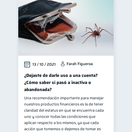
Educación financiera
31
Finanzas para jóvenes
30
Control de deudas
30
Finanzas familiares
25
Inclusión financiera
22
Bienestar financiero
22
Farah Figueroa
13 / 10 / 2021
Finanzas para mujeres
20
Seguridad financiera
¿Dejaste de darle uso a una cuenta?
13
¿Cómo saber si pasó a inactiva o
Organización Financiera
10
abandonada?
Deudas
10
Una recomendación importante para manejar
Entidad financiera
8
nuestros productos financieros es la de tener
claridad del estatus en que se encuentra cada
Préstamos
Ahorro
8
8
uno y conocer todas las condiciones que
Tarjeta de crédito
aplican respecto a los mismos, ya que cada
6
acción que tomemos o dejemos de tomar es
Historial crediticio
6