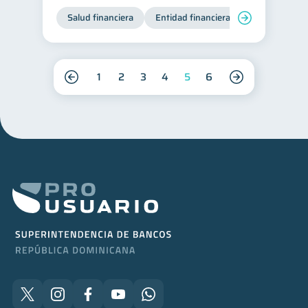
Salud financiera
Entidad financiera
Finanzas per
1
2
3
4
5
6