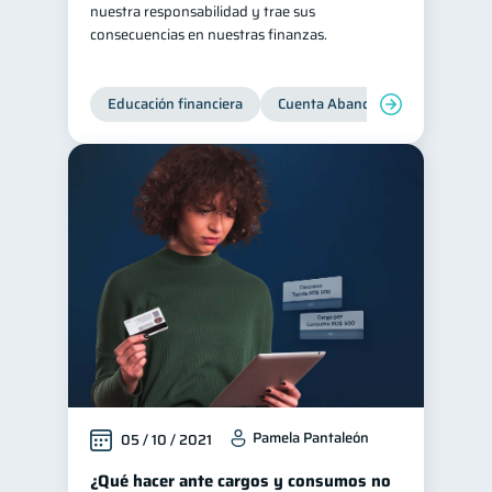
nuestra responsabilidad y trae sus
Ciberseguridad
consecuencias en nuestras finanzas.
5
Servicios
4
Derechos & Deberes
Educación financiera
Cuenta Abandonada
Cuenta
4
Vacaciones
2
Criptomonedas
2
Cuenta Abandonada
2
Inversiones
2
Cuenta Inactiva
1
Finanzas Personales
1
Finanzas en Pareja
1
Educación Financiera
1
Fraudes
Mipymes
1
1
Pamela Pantaleón
05 / 10 / 2021
Información financiera
1
¿Qué hacer ante cargos y consumos no
inversiones
1