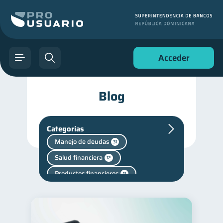
Acceder
Blog
Categorías
Manejo de deudas
31
Salud financiera
12
Productos financieros
11
Consejos
6
Superintendencia de Bancos
4
Finanzas personales
44