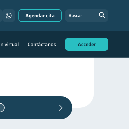
Agendar cita
Buscar
n virtual
Contáctanos
Acceder
anzas personales
44
familiares
25