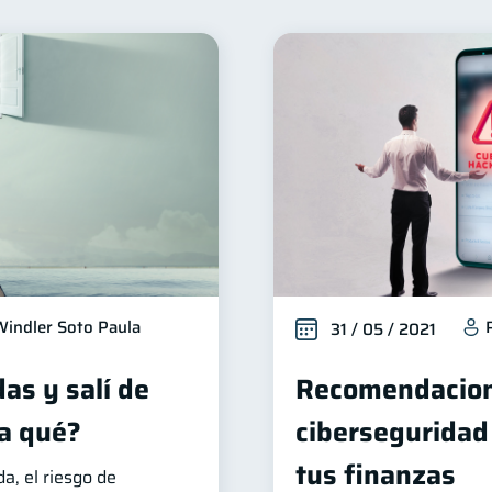
ienestar financiero
Seguridad financiera
Productos
22
13
Deudas
Entidad financiera
Préstamos
Ah
10
8
8
orial crediticio
Ciberseguridad
Servicios
Der
6
5
4
edas
Inversiones
Cuenta Inactiva
Finanzas P
2
2
1
Fraudes
Mipymes
Información financiera
in
1
1
1
Retiro
Doble sueldo
Gasto responsable
1
1
1
1
Windler Soto Paula
31 / 05 / 2021
as y salí de
Recomendacion
a qué?
ciberseguridad
tus finanzas
, el riesgo de