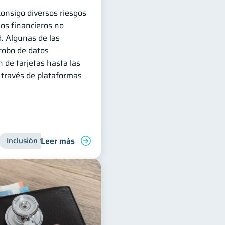
 consigo diversos riesgos
ios financieros no
. Algunas de las
robo de datos
n de tarjetas hasta las
 través de plataformas
Leer más
Inclusión financiera
Finanzas para jóvenes
Manejo de 