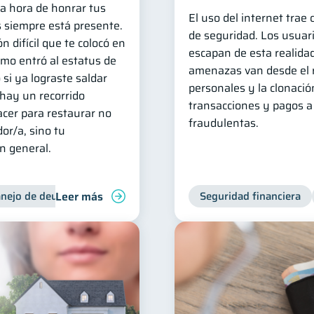
la hora de honrar tus
El uso del internet trae
 siempre está presente.
de seguridad. Los usuar
n difícil que te colocó en
escapan de esta realidad
amo entró al estatus de
amenazas van desde el 
 si ya lograste saldar
personales y la clonació
 hay un recorrido
transacciones y pagos a
cer para restaurar no
fraudulentas.
or/a, sino tu
en general.
Leer más
nejo de deudas
Control de deudas
Seguridad financiera