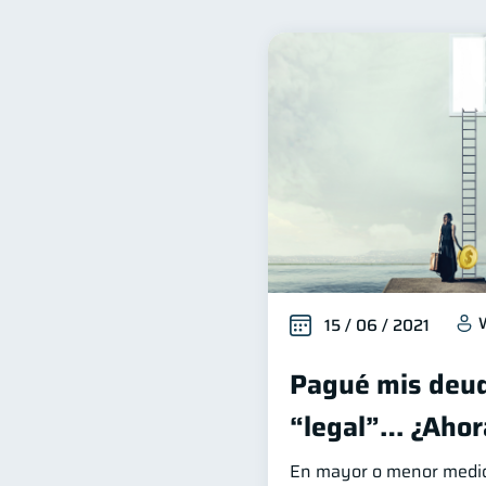
Inclusión financiera
B
22
Organización Financiera
10
Tarjeta de crédito
Hist
6
Vacaciones
Criptomon
2
Educación Financiera
1
Salud mental
ahorro
1
15 / 06 / 2021
Pagué mis deud
“legal”… ¿Ahor
En mayor o menor medida