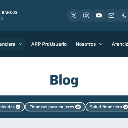
anciera
APP ProUsuario
Nosotros
Atenció
Blog
 deudas
Finanzas para mujeres
Salud financiera
31
20
12
Cuenta Abandonada
Finanzas en Pareja
Fin
4
2
1
Finanzas para jóvenes
Control de deudas
Finanzas 
30
30