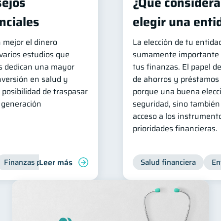
sejos
¿Qué considerar
nciales
elegir una enti
 mejor el dinero
La elección de tu entida
 varios estudios que
sumamente importante a
las dedican una mayor
tus finanzas. El papel d
inversión en salud y
de ahorros y préstamos s
 posibilidad de traspasar
porque una buena elecci
e generación
seguridad, sino también 
acceso a los instrument
prioridades financieras.
Leer más
Finanzas para mujeres
Salud financiera
En