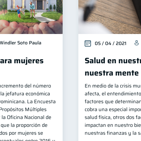
Windler Soto Paula
05 / 04 / 2021
para mujeres
Salud en nuestr
nuestra mente
incremento del número
En medio de la crisis mu
la jefatura económica
afecta, el entendimiento
Dominicana. La Encuesta
factores que determinan
Propósitos Múltiples
cobra una especial impo
 la Oficina Nacional de
salud física, otros dos 
 que la proporción de
impactan en nuestro bie
ados por mujeres se
nuestras finanzas y la 
rcentuales entre 2016 y