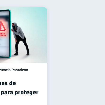
 financieros
11
orro
Consejos
8
6
echos & Deberes
4
ersonales
1
versiones
1
información financiera
1
Pamela Pantaleón
es de
 para proteger