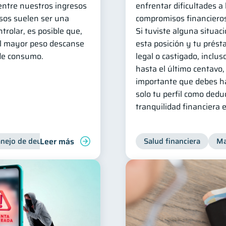
 entre nuestros ingresos
enfrentar dificultades a
esos suelen ser una
compromisos financieros
ntrolar, es posible que,
Si tuviste alguna situaci
 el mayor peso descanse
esta posición y tu prést
de consumo.
legal o castigado, inclus
hasta el último centavo,
importante que debes ha
solo tu perfil como dedu
tranquilidad financiera 
Leer más
nejo de deudas
Control de deudas
Salud financiera
Ma