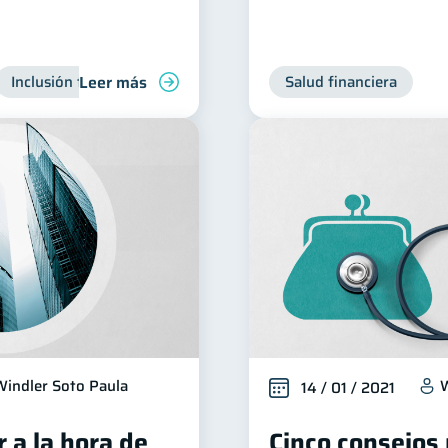
Leer más
Inclusión financiera
Finanzas para jóvenes
Salud financiera
Manejo de 
Windler Soto Paula
W
14 / 01 / 2021
 a la hora de
Cinco consejos 