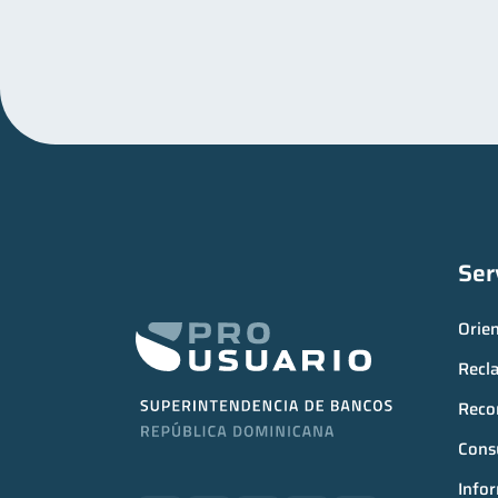
Ser
Orie
Recl
Reco
Consu
Infor