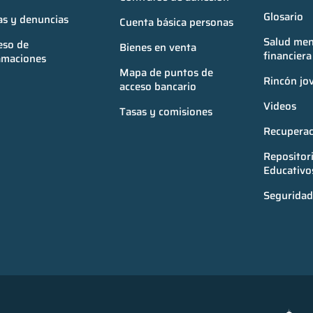
Glosario
as y denuncias
Cuenta básica personas
Salud ment
so de 
Bienes en venta
financiera
amaciones
Mapa de puntos de 
Rincón jo
acceso bancario
Videos
Tasas y comisiones
Recuperac
Repositori
Educativo
Seguridad 