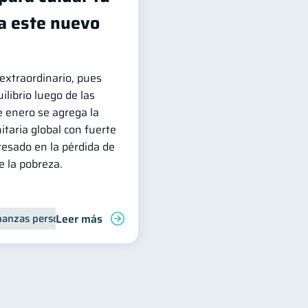
ra este nuevo
 extraordinario, pues
ilibrio luego de las
e enero se agrega la
itaria global con fuerte
esado en la pérdida de
 la pobreza.
Leer más
nanzas personales
Finanzas para jóvenes
Manejo de deudas