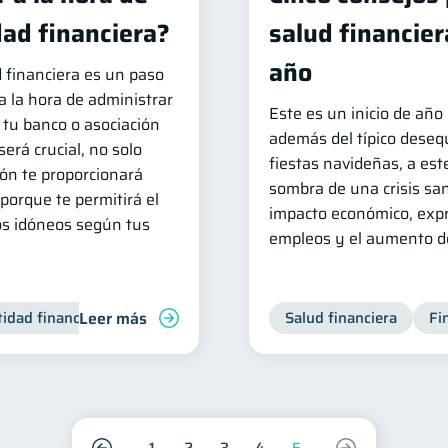
dad financiera?
salud financie
año
d financiera es un paso
la hora de administrar
Este es un inicio de año
e tu banco o asociación
además del típico desequ
erá crucial, no solo
fiestas navideñas, a est
ón te proporcionará
sombra de una crisis san
porque te permitirá el
impacto económico, expr
os idóneos según tus
empleos y el aumento de
Leer más
tidad financiera
Finanzas personales
Salud financiera
Inclusión financiera
Fi