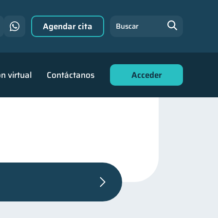
Agendar cita
Buscar
n virtual
Contáctanos
Acceder
anzas personales
44
familiares
25