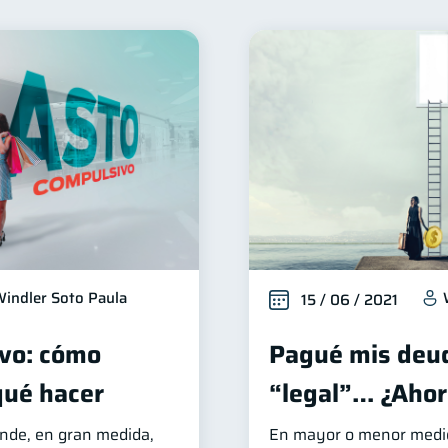
ienestar financiero
Finanzas para mujeres
Segurid
22
20
Organización Financiera
Deudas
Entidad financier
10
10
Tarjeta de crédito
Ciberseguridad
Servicios
6
5
4
edas
Inversiones
Cuenta Inactiva
Finanzas P
2
2
1
Fraudes
Mipymes
Información financiera
in
1
1
1
Retiro
Doble sueldo
Gasto responsable
1
1
1
1
indler Soto Paula
15 / 06 / 2021
vo: cómo
Pagué mis deud
 qué hacer
“legal”… ¿Ahor
ende, en gran medida,
En mayor o menor medida