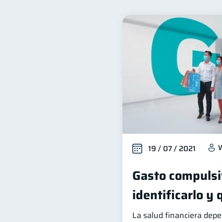
Inclusión financiera
B
22
Productos financieros
11
Ahorro
Consejos
8
6
Vacaciones
Criptomon
2
Educación Financiera
1
Salud mental
ahorro
1
W
19 / 07 / 2021
Gasto compulsi
identificarlo y
La salud financiera dep