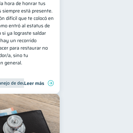
 la hora de honrar tus
 siempre está presente.
ón difícil que te colocó en
amo entró al estatus de
o si ya lograste saldar
 hay un recorrido
cer para restaurar no
dor/a, sino tu
en general.
Leer más
nejo de deudas
Control de deudas