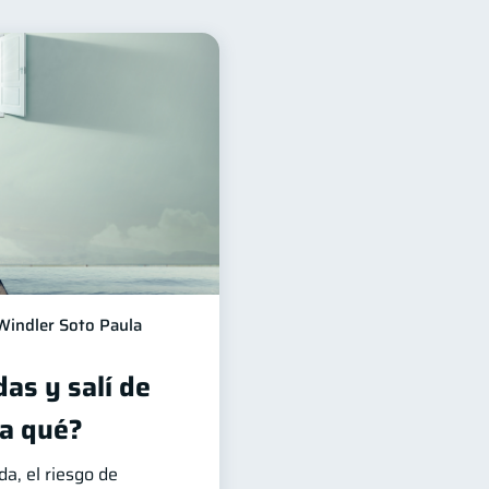
ad financiera
13
a
Préstamos
8
8
Derechos & Deberes
4
ersonales
1
versiones
1
información financiera
1
Windler Soto Paula
as y salí de
a qué?
, el riesgo de