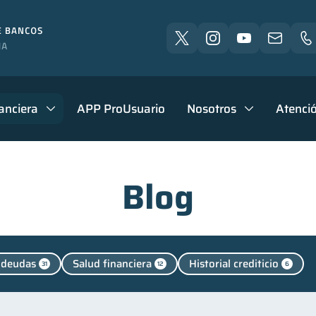
anciera
APP ProUsuario
Nosotros
Atenció
Blog
 deudas
Salud financiera
Historial crediticio
31
12
6
Cuenta Abandonada
Finanzas en Pareja
Fin
4
2
1
Finanzas para jóvenes
Control de deudas
Finanzas 
30
30