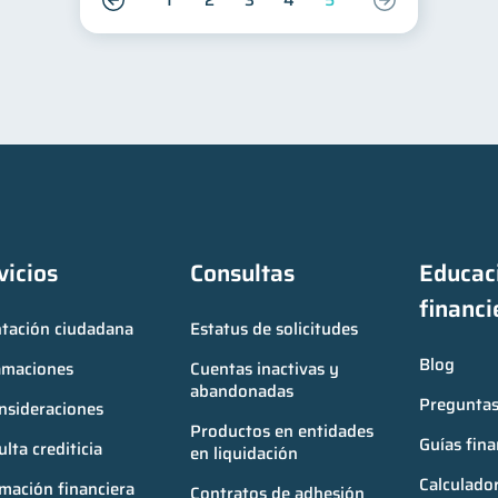
1
2
3
4
5
vicios
Consultas
Educaci
financi
ntación ciudadana
Estatus de solicitudes
Blog
amaciones
Cuentas inactivas y 
abandonadas
Preguntas
nsideraciones
Productos en entidades 
Guías fina
lta crediticia
en liquidación
Calculador
mación financiera
Contratos de adhesión