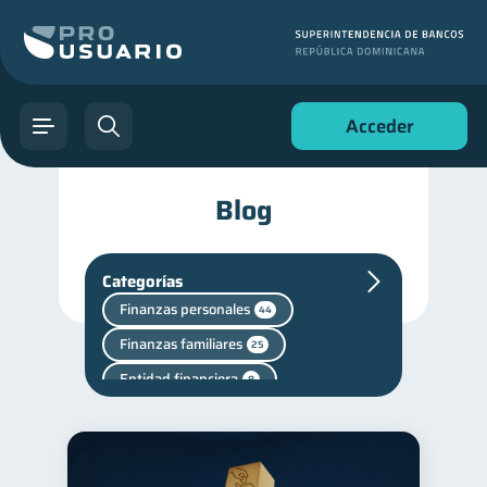
Acceder
Blog
Categorías
Finanzas personales
44
Finanzas familiares
25
Entidad financiera
8
Finanzas en Pareja
1
Salud mental
1
Manejo de deudas
31