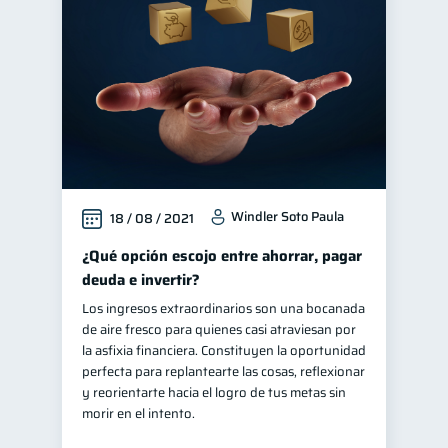
Educación financiera
31
Finanzas para jóvenes
30
Control de deudas
30
Inclusión financiera
22
Bienestar financiero
22
Finanzas para mujeres
20
Windler Soto Paula
18 / 08 / 2021
Seguridad financiera
13
Salud financiera
¿Qué opción escojo entre ahorrar, pagar
12
deuda e invertir?
Productos financieros
11
Los ingresos extraordinarios son una bocanada
Organización Financiera
10
de aire fresco para quienes casi atraviesan por
Deudas
Préstamos
la asfixia financiera. Constituyen la oportunidad
10
8
perfecta para replantearte las cosas, reflexionar
Ahorro
Consejos
8
6
y reorientarte hacia el logro de tus metas sin
Tarjeta de crédito
morir en el intento.
6
Historial crediticio
6