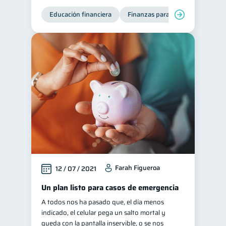
Educación financiera
Ciberseguridad
Finanzas para jóvenes
Mane
5
Servicios
4
Derechos & Deberes
4
Superintendencia de Bancos
4
Vacaciones
2
Criptomonedas
2
Cuenta Abandonada
2
Inversiones
2
Cuenta Inactiva
1
Finanzas Personales
1
Farah Figueroa
12 / 07 / 2021
Educación Financiera
1
Un plan listo para casos de emergencia
Fraudes
Mipymes
1
1
A todos nos ha pasado que, el día menos
Información financiera
1
indicado, el celular pega un salto mortal y
queda con la pantalla inservible, o se nos
inversiones
ahorro
1
1