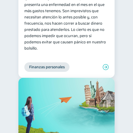
presenta una enfermedad en el mes en el que
Retiro
Doble sueldo
1
1
más gastos tenemos. Son imprevistos que
necesitan atención lo antes posible y, con
Gasto responsable
1
frecuencia, nos hacen correr a buscar dinero
información financiera
1
prestado para atenderlos. Lo cierto es que no
podemos impedir que ocurran, pero sí
podemos evitar que causen pánico en nuestro
bolsillo.
Finanzas personales