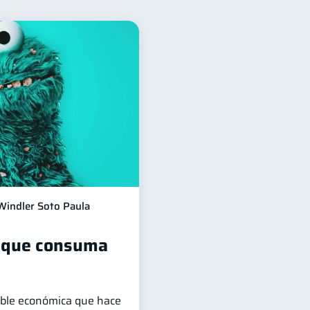
nancieros
11
Tarjeta de crédito
6
ones
2
Doble sueldo
1
Windler Soto Paula
ta que consuma
iable económica que hace