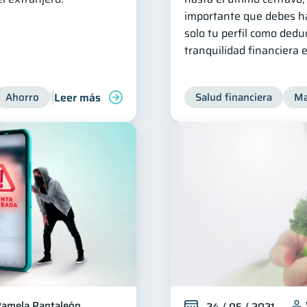
importante que debes ha
solo tu perfil como dedu
tranquilidad financiera 
Leer más
Ahorro
Finanzas para jóvenes
Salud financiera
Ma
amela Pantaleón