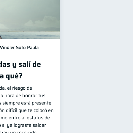
Windler Soto Paula
as y salí de
a qué?
, el riesgo de
 la hora de honrar tus
 siempre está presente.
ón difícil que te colocó en
amo entró al estatus de
o si ya lograste saldar
 hay un recorrido