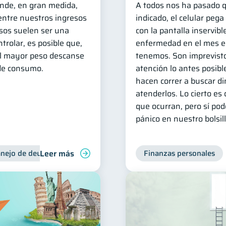
ende, en gran medida,
A todos nos ha pasado q
 entre nuestros ingresos
indicado, el celular peg
esos suelen ser una
con la pantalla inservib
ntrolar, es posible que,
enfermedad en el mes e
 el mayor peso descanse
tenemos. Son imprevist
de consumo.
atención lo antes posibl
hacen correr a buscar d
atenderlos. Lo cierto e
que ocurran, pero sí po
pánico en nuestro bolsill
Leer más
nejo de deudas
Control de deudas
Finanzas personales