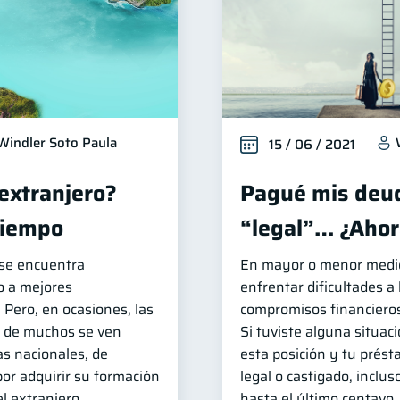
Windler Soto Paula
15 / 06 / 2021
 extranjero?
Pagué mis deud
tiempo
“legal”… ¿Ahor
 se encuentra
En mayor o menor medida
o a mejores
enfrentar dificultades a
 Pero, en ocasiones, las
compromisos financieros
s de muchos se ven
Si tuviste alguna situaci
as nacionales, de
esta posición y tu prést
or adquirir su formación
legal o castigado, inclus
l extranjero.
hasta el último centavo,