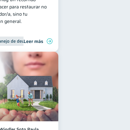
cer para restaurar no
dor/a, sino tu
en general.
Leer más
nejo de deudas
Control de deudas
Windler Soto Paula