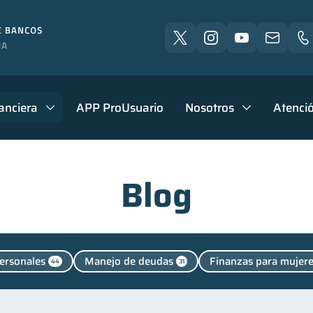
anciera
APP ProUsuario
Nosotros
Atenció
Blog
ersonales
Manejo de deudas
Finanzas para mujer
44
31
aciones
Finanzas en Pareja
Fraudes
Educaci
2
1
1
Control de deudas
Finanzas familiares
Inclusión 
30
25