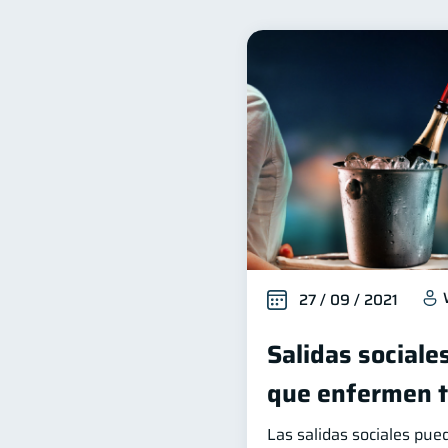
Bienestar financiero
22
Organización Financiera
10
Historial crediticio
Cib
6
Superintendencia de Bancos
Cuenta Inactiva
Finan
1
Información financiera
1
Gasto responsable
inf
1
27 / 09 / 2021
Salidas sociale
que enfermen tu
Las salidas sociales pue