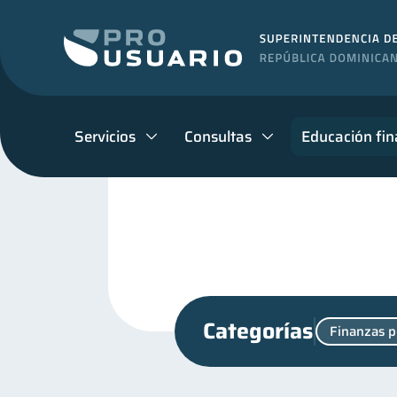
Servicios
Consultas
Educación fin
Categorías
Finanzas p
Entidad financiera
Vac
8
Finanzas para jóvenes
30