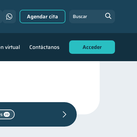
Agendar cita
Buscar
n virtual
Contáctanos
Acceder
es
20
ón financiera
31
financiera
22