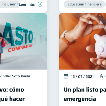
Leer más
Inclusión financiera
Finanzas para jóvenes
Educación financiera
Manejo de d
indler Soto Paula
12 / 07 / 2021
vo: cómo
Un plan listo p
 qué hacer
emergencia