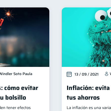
Seguridad financiera
Salud financiera
Productos fi
13
12
Deudas
Préstamos
Ahorro
Consejos
10
8
8
6
erseguridad
Servicios
Derechos & Deberes
5
4
4
Criptomonedas
Cuenta Abandonada
Inversi
4
2
2
zas Personales
Educación Financiera
Mipymes
1
1
1
inversiones
Salud mental
ahorro
Retiro
1
1
1
1
ormación financiera
1
Windler Soto Paula
13 / 09 / 2021
s: cómo evitar
Inflación: evi
 bolsillo
tus ahorros
den tener efectos
La inflación es una var