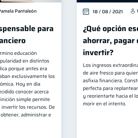
Pamela Pantaleón
18 / 08 / 2021
ispensable para
¿Qué opción es
nanciero
ahorrar, pagar
invertir?
érmino educación
pularidad en distintos
Los ingresos extraordin
lica porque antes era
de aire fresco para quien
zaban exclusivamente los
asfixia financiera. Cons
nómica. Hoy en día
perfecta para replantear
cidido conocer acerca
y reorientarte hacia el 
inición simple permite
morir en el intento.
invertir los recursos. De
obtener, administrar e