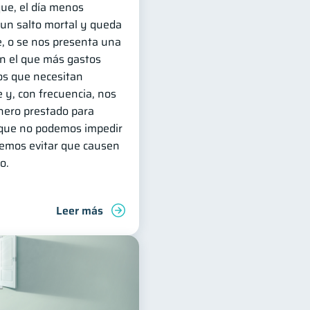
ue, el día menos
a un salto mortal y queda
le, o se nos presenta una
n el que más gastos
os que necesitan
e y, con frecuencia, nos
inero prestado para
s que no podemos impedir
demos evitar que causen
o.
Leer más