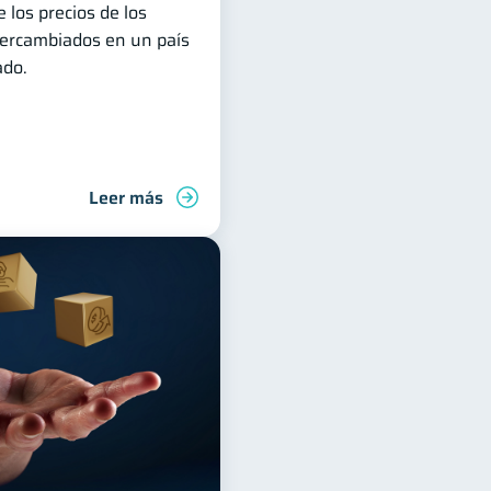
 los precios de los
ntercambiados en un país
ado.
Leer más
deudas
Finanzas familiares
Control de deudas
Finanz