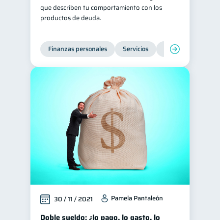
que describen tu comportamiento con los
Salud mental
ahorro
1
1
productos de deuda.
Retiro
Doble sueldo
1
1
Gasto responsable
1
Finanzas personales
Servicios
Inclusión financier
información financiera
1
Pamela Pantaleón
30 / 11 / 2021
Doble sueldo: ¿lo pago, lo gasto, lo