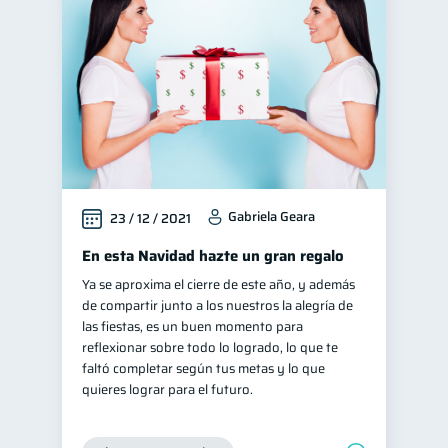
Entidad financiera
8
Consejos
6
Finanzas en Pareja
1
Educación financiera
31
Finanzas para jóvenes
30
Control de deudas
30
Gabriela Geara
23 / 12 / 2021
Finanzas familiares
25
Inclusión financiera
En esta Navidad hazte un gran regalo
22
Ya se aproxima el cierre de este año, y además
Bienestar financiero
22
de compartir junto a los nuestros la alegría de
Finanzas para mujeres
20
las fiestas, es un buen momento para
reflexionar sobre todo lo logrado, lo que te
Organización Financiera
10
faltó completar según tus metas y lo que
Préstamos
Ahorro
8
8
quieres lograr para el futuro.
Tarjeta de crédito
6
Historial crediticio
6