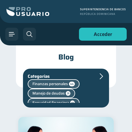
Acceder
Blog
Categorías
Finanzas personales
44
Manejo de deudas
31
Seguridad financiera
13
Salud financiera
12
Productos financieros
11
Deudas
10