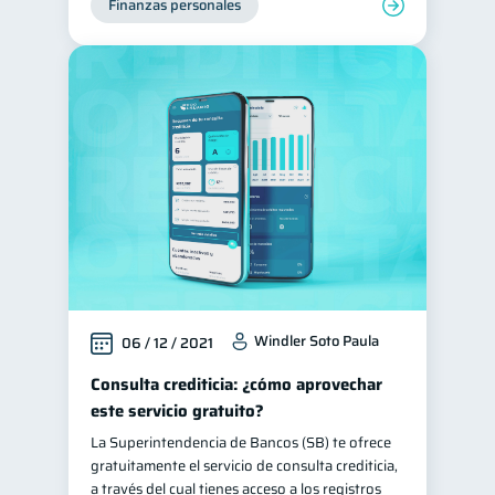
Finanzas personales
Ciberseguridad
5
Servicios
4
Derechos & Deberes
4
Superintendencia de Bancos
4
Vacaciones
2
Criptomonedas
2
Cuenta Abandonada
2
Inversiones
2
Cuenta Inactiva
1
Windler Soto Paula
06 / 12 / 2021
Finanzas Personales
1
Consulta crediticia: ¿cómo aprovechar
Educación Financiera
1
este servicio gratuito?
Fraudes
Mipymes
1
1
La Superintendencia de Bancos (SB) te ofrece
Información financiera
1
gratuitamente el servicio de consulta crediticia,
a través del cual tienes acceso a los registros
inversiones
1