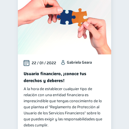
Historial crediticio
6
Servicios
Vacaciones
4
2
Finanzas en Pareja
1
Fraudes
1
Educación financiera
31
Finanzas para jóvenes
30
Gabriela Geara
22 / 01 / 2022
Control de deudas
30
Finanzas familiares
Usuario financiero, ¡conoce tus
25
derechos y deberes!
Inclusión financiera
22
A la hora de establecer cualquier tipo de
Bienestar financiero
22
relación con una entidad financiera es
Finanzas para mujeres
imprescindible que tengas conocimiento de lo
20
que plantea el “Reglamento de Protección al
Organización Financiera
10
Usuario de los Servicios Financieros” sobre lo
Entidad financiera
que puedes exigir y las responsabilidades que
8
debes cumplir.
Préstamos
Ahorro
8
8