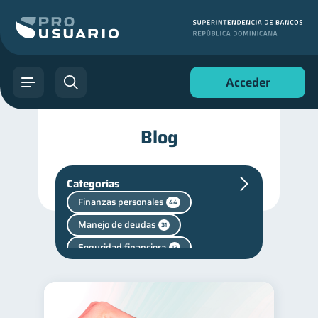
Acceder
Blog
Categorías
Finanzas personales
44
Manejo de deudas
31
Seguridad financiera
13
Salud financiera
12
Productos financieros
11
Deudas
10