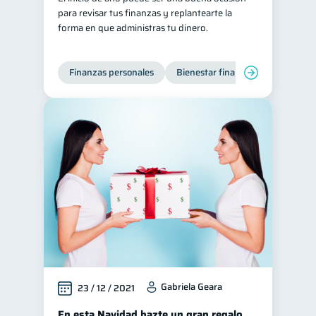
para revisar tus finanzas y replantearte la
Salud mental
ahorro
1
1
forma en que administras tu dinero.
Retiro
Doble sueldo
1
1
Gasto responsable
1
Finanzas personales
Bienestar financiero
información financiera
1
Gabriela Geara
23 / 12 / 2021
En esta Navidad hazte un gran regalo