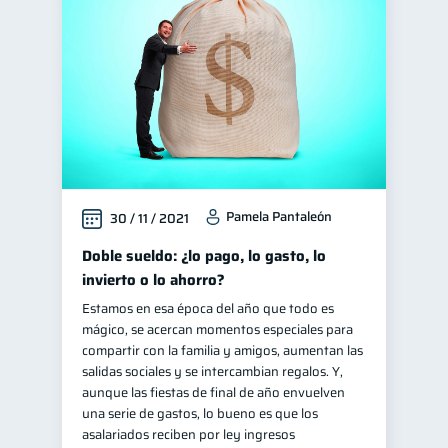
Finanzas en Pareja
1
Fraudes
Mipymes
1
1
Educación financiera
31
Finanzas para jóvenes
30
Control de deudas
30
Finanzas familiares
25
Pamela Pantaleón
30 / 11 / 2021
Inclusión financiera
22
Bienestar financiero
Doble sueldo: ¿lo pago, lo gasto, lo
22
invierto o lo ahorro?
Salud financiera
12
Estamos en esa época del año que todo es
Productos financieros
11
mágico, se acercan momentos especiales para
Organización Financiera
compartir con la familia y amigos, aumentan las
10
salidas sociales y se intercambian regalos. Y,
Deudas
Préstamos
10
8
aunque las fiestas de final de año envuelven
Ahorro
Consejos
una serie de gastos, lo bueno es que los
8
6
asalariados reciben por ley ingresos
Tarjeta de crédito
6