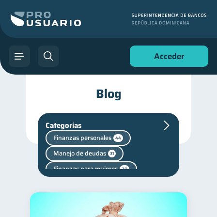
Acceder
Blog
Categorías
Finanzas personales
44
Manejo de deudas
31
Finanzas para mujeres
20
Seguridad financiera
13
Entidad financiera
8
Vacaciones
2