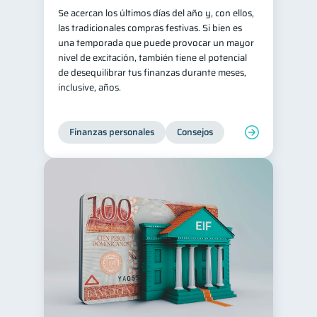
Se acercan los últimos días del año y, con ellos,
Retiro
Doble sueldo
1
1
las tradicionales compras festivas. Si bien es
una temporada que puede provocar un mayor
Gasto responsable
1
nivel de excitación, también tiene el potencial
información financiera
1
de desequilibrar tus finanzas durante meses,
inclusive, años.
Finanzas personales
Consejos