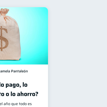
ación Financiera
10
orial crediticio
6
os
4
Finanzas en Pareja
1
Salud mental
1
iera
1
amela Pantaleón
lo pago, lo
to o lo ahorro?
el año que todo es