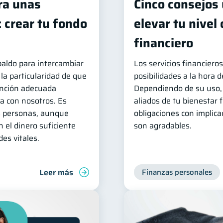
ra unas
Cinco consejos 
 crear tu fondo
elevar tu nivel
financiero
paldo para intercambiar
Los servicios financiero
 la particularidad de que
posibilidades a la hora d
ención adecuada
Dependiendo de su uso,
a con nosotros. Es
aliados de tu bienestar 
 personas, aunque
obligaciones con implic
 el dinero suficiente
son agradables.
es vitales.
Leer más
Finanzas personales