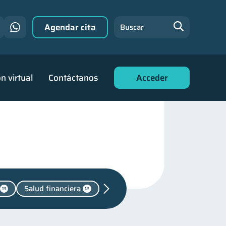
Agendar cita
Buscar
n virtual
Contáctanos
Acceder
Salud financiera
13
12
Mipymes
1
familiares
25