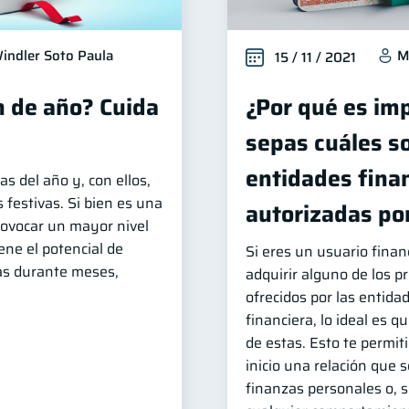
indler Soto Paula
M
15 / 11 / 2021
n de año? Cuida
¿Por qué es im
sepas cuáles so
entidades fina
as del año y, con ellos,
 festivas. Si bien es una
autorizadas por
ovocar un mayor nivel
ene el potencial de
Si eres un usuario finan
zas durante meses,
adquirir alguno de los p
ofrecidos por las entida
financiera, lo ideal es 
de estas. Esto te permit
inicio una relación que 
finanzas personales o, si