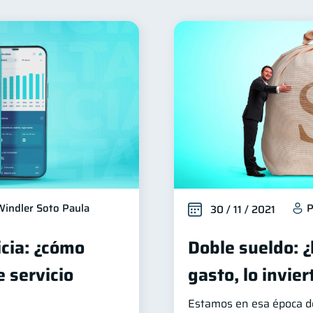
ienestar financiero
Finanzas para mujeres
Organiz
22
20
Ahorro
Consejos
Tarjeta de crédito
Hist
8
6
6
ios
Derechos & Deberes
Superintendencia de Banc
4
4
nversiones
Cuenta Inactiva
Finanzas Personales
2
1
1
Fraudes
Información financiera
inversiones
1
1
1
oble sueldo
Gasto responsable
información financ
1
1
Windler Soto Paula
P
30 / 11 / 2021
icia: ¿cómo
Doble sueldo: ¿
 servicio
gasto, lo invier
Estamos en esa época d