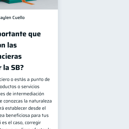
aylen Cuello
portante que
n las
ncieras
 la SB?
ciero o estás a punto de
roductos o servicios
des de intermediación
que conozcas la naturaleza
irá establecer desde el
sea beneficiosa para tus
 es el caso, corregir