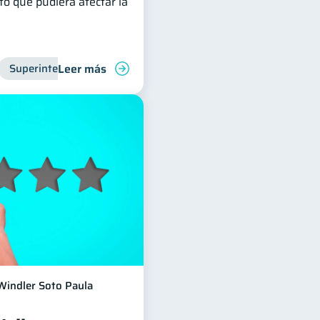
o que pudiera afectar la
Leer más
Superintendencia de Bancos
Entidad financiera
Inclus
Windler Soto Paula