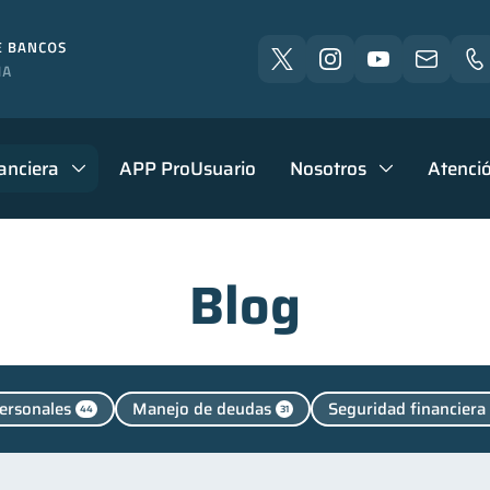
anciera
APP ProUsuario
Nosotros
Atenció
Blog
ersonales
Manejo de deudas
Seguridad financiera
44
31
Entidad financiera
Vacaciones
Criptomonedas
8
2
2
Finanzas para jóvenes
Control de deudas
Finanzas 
30
30