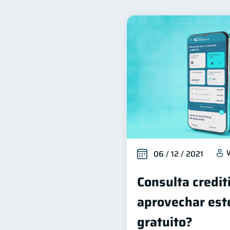
Inclusión financiera
B
22
Deudas
Préstamos
10
8
Ciberseguridad
Servic
5
Cuenta Abandonada
I
2
Educación Financiera
1
ahorro
Retiro
D
1
1
06 / 12 / 2021
Consulta credit
aprovechar este
gratuito?