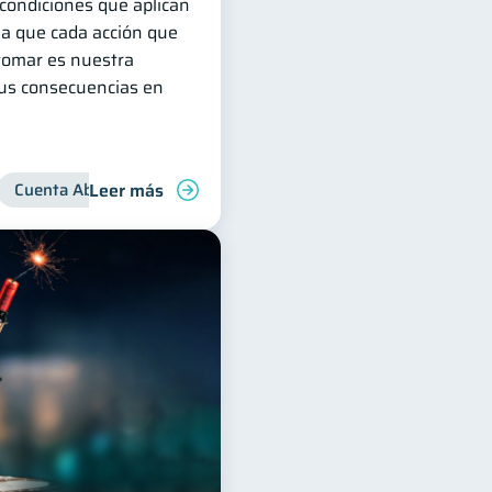
 condiciones que aplican
ya que cada acción que
omar es nuestra
sus consecuencias en
Leer más
nanzas para jóvenes
Cuenta Abandonada
Manejo de deudas
Cuenta Inactiva
Finanzas familiar
Inclusión financie