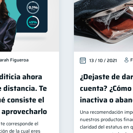
arah Figueroa
F
13 / 10 / 2021
diticia ahora
¿Dejaste de dar
e distancia. Te
cuenta? ¿Cómo 
é consiste el
inactiva o aba
o aprovecharlo
Una recomendación imp
nuestros productos finan
 te corresponde el
claridad del estatus en
ión de la cual eres