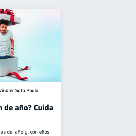
ación Financiera
10
orial crediticio
6
os
4
inanzas Personales
1
Salud mental
1
1
iera
1
indler Soto Paula
n de año? Cuida
as del año y, con ellos,