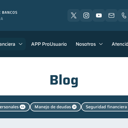
anciera
APP ProUsuario
Nosotros
Atenció
Blog
ersonales
Manejo de deudas
Seguridad financiera
44
31
Entidad financiera
Vacaciones
Mipymes
inv
8
2
1
Finanzas para jóvenes
Control de deudas
Finanzas 
30
30