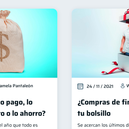
ienestar financiero
Finanzas para mujeres
Organiz
22
20
Ahorro
Consejos
Tarjeta de crédito
Hist
8
6
6
ios
Derechos & Deberes
Superintendencia de Banc
4
4
a Abandonada
Inversiones
Cuenta Inactiva
F
2
2
1
ucación Financiera
Fraudes
Información financiera
1
1
oble sueldo
Gasto responsable
información financ
1
1
amela Pantaleón
W
24 / 11 / 2021
o pago, lo
¿Compras de fi
to o lo ahorro?
tu bolsillo
l año que todo es
Se acercan los últimos dí