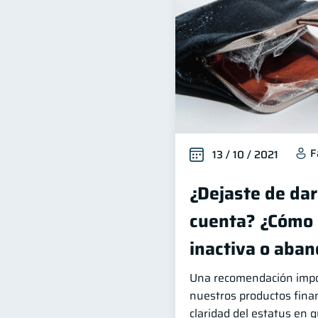
F
13 / 10 / 2021
¿Dejaste de dar
cuenta? ¿Cómo 
inactiva o aba
Una recomendación impo
nuestros productos finan
claridad del estatus en 