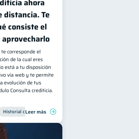
diticia ahora
e distancia. Te
é consiste el
o aprovecharlo
 te corresponde el
ción de la cual eres
io está a tu disposición
ivo vía web y te permite
a evolución de tus
ulo Consulta crediticia.
Leer más
Historial crediticio
Servicios
Inclusión financiera
Fi