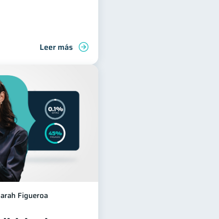
Leer más
ón financiera
Finanzas para jóvenes
Manejo de deudas
arah Figueroa