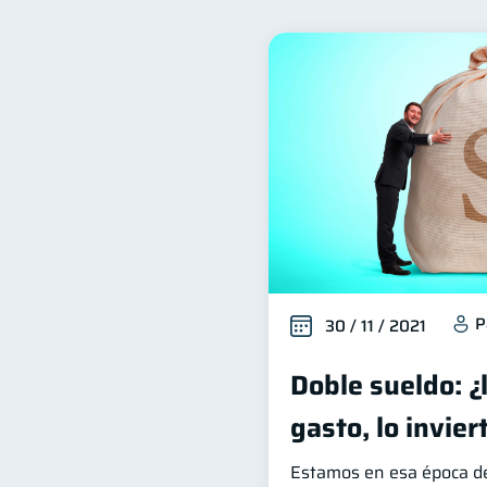
Inclusión financiera
B
22
Deudas
Préstamos
10
8
Ciberseguridad
Servic
5
Criptomonedas
Cuent
2
Finanzas en Pareja
Ed
1
ahorro
Retiro
D
1
1
P
30 / 11 / 2021
Doble sueldo: ¿l
gasto, lo invier
Estamos en esa época de