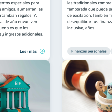
ntos especiales para
las tradicionales compra
 y amigos, aumentan las
temporada que puede pr
ercambian regalos. Y,
de excitación, también t
nal de año envuelven
desequilibrar tus finan
bueno es que los
inclusive, años.
ey ingresos adicionales.
Leer más
Finanzas personales