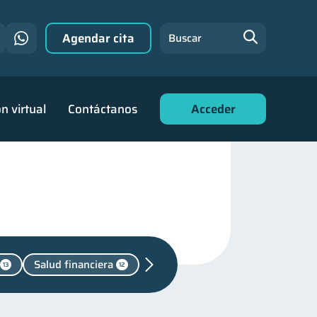
Agendar cita
Buscar
n virtual
Contáctanos
Acceder
Salud financiera
13
12
ersiones
1
familiares
25