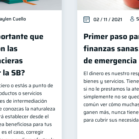
aylen Cuello
S
02 / 11 / 2021
portante que
Primer paso pa
n las
finanzas sanas:
ncieras
de emergencia
 la SB?
El dinero es nuestro res
bienes y servicios. Tiene
ciero o estás a punto de
si no le prestamos la a
oductos o servicios
simplemente no se qued
des de intermediación
común ver cómo muchas
ue conozcas la naturaleza
ganen más, nunca tienen
rá establecer desde el
para cubrir sus necesida
sea beneficiosa para tus
 es el caso, corregir