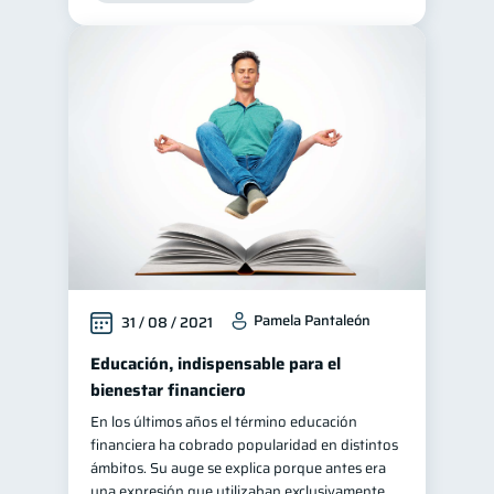
Préstamos
Ahorro
8
8
Consejos
6
Tarjeta de crédito
6
Ciberseguridad
5
Servicios
4
Derechos & Deberes
4
Superintendencia de Bancos
4
Cuenta Abandonada
2
Inversiones
2
Pamela Pantaleón
31 / 08 / 2021
Finanzas Personales
1
Educación, indispensable para el
Finanzas en Pareja
bienestar financiero
1
Educación Financiera
En los últimos años el término educación
1
financiera ha cobrado popularidad en distintos
Mipymes
1
ámbitos. Su auge se explica porque antes era
Información financiera
una expresión que utilizaban exclusivamente
1