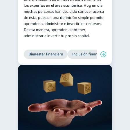
los expertos en el área económica. Hoy en día
inversiones
1
muchas personas han decidido conocer acerca
de ésta, pues en una definición simple permite
Salud mental
ahorro
1
1
aprender a administrar e invertir los recursos.
Retiro
Doble sueldo
1
1
De esa manera, aprenden a obtener,
administrar e invertir tu propio capital.
Gasto responsable
1
información financiera
1
Bienestar financiero
Inclusión financiera
Finanzas