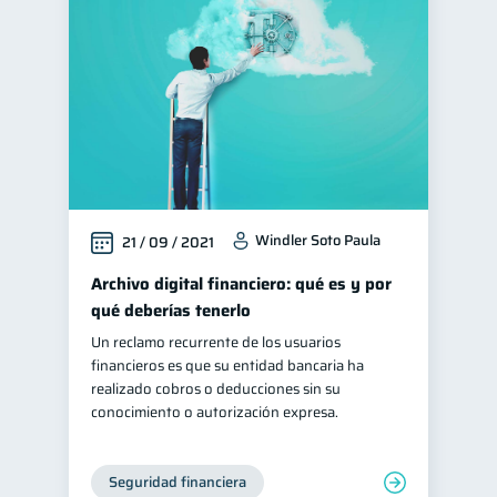
Vacaciones
2
Criptomonedas
2
Cuenta Inactiva
1
Fraudes
1
Finanzas personales
44
Educación financiera
31
Windler Soto Paula
21 / 09 / 2021
Finanzas para jóvenes
30
Control de deudas
Archivo digital financiero: qué es y por
30
qué deberías tenerlo
Inclusión financiera
22
Un reclamo recurrente de los usuarios
Bienestar financiero
22
financieros es que su entidad bancaria ha
Finanzas para mujeres
realizado cobros o deducciones sin su
20
conocimiento o autorización expresa.
Organización Financiera
10
Deudas
10
Seguridad financiera
Entidad financiera
8