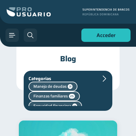
Acceder
Blog
Categorías
Manejo de deudas
31
Finanzas familiares
25
Seguridad financiera
13
Salud financiera
12
Productos financieros
11
Historial crediticio
6