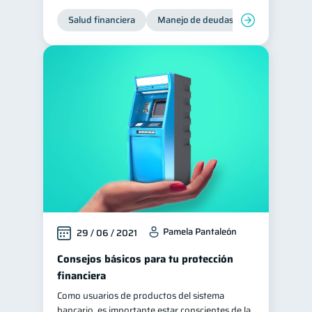
Salud financiera
Ciberseguridad
Manejo de deudas
Control de d
5
Derechos & Deberes
4
Superintendencia de Bancos
4
Criptomonedas
2
Cuenta Abandonada
2
Inversiones
2
Cuenta Inactiva
1
Finanzas Personales
1
Finanzas en Pareja
1
Educación Financiera
1
Pamela Pantaleón
29 / 06 / 2021
Fraudes
Mipymes
1
1
Consejos básicos para tu protección
Información financiera
1
financiera
inversiones
1
Como usuarios de productos del sistema
Salud mental
ahorro
bancario, es importante estar conscientes de la
1
1