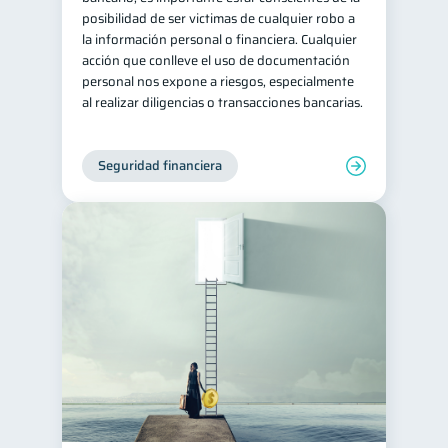
posibilidad de ser victimas de cualquier robo a
Retiro
Doble sueldo
1
1
la información personal o financiera. Cualquier
acción que conlleve el uso de documentación
Gasto responsable
1
personal nos expone a riesgos, especialmente
información financiera
1
al realizar diligencias o transacciones bancarias.
Seguridad financiera