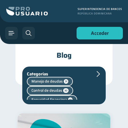
Acceder
Blog
Categorías
Manejo de deudas
31
Control de deudas
30
Seguridad financiera
13
Salud financiera
12
Productos financieros
11
Historial crediticio
6