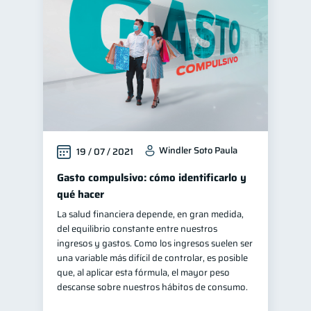
Servicios
Vacaciones
4
2
Finanzas personales
44
Educación financiera
31
Finanzas para jóvenes
30
Finanzas familiares
25
Inclusión financiera
22
Windler Soto Paula
19 / 07 / 2021
Bienestar financiero
22
Finanzas para mujeres
Gasto compulsivo: cómo identificarlo y
20
qué hacer
Organización Financiera
10
La salud financiera depende, en gran medida,
Deudas
10
del equilibrio constante entre nuestros
Entidad financiera
ingresos y gastos. Como los ingresos suelen ser
8
una variable más difícil de controlar, es posible
Préstamos
Ahorro
8
8
que, al aplicar esta fórmula, el mayor peso
Consejos
descanse sobre nuestros hábitos de consumo.
6
Tarjeta de crédito
6