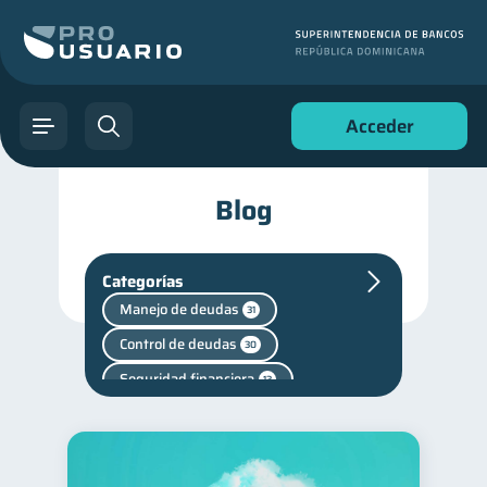
Acceder
Blog
Categorías
Manejo de deudas
31
Control de deudas
30
Seguridad financiera
13
Salud financiera
12
Productos financieros
11
Entidad financiera
8