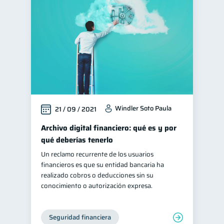
Historial crediticio
6
Servicios
Vacaciones
4
2
Criptomonedas
2
Finanzas personales
44
Educación financiera
31
Finanzas para jóvenes
30
Windler Soto Paula
21 / 09 / 2021
Finanzas familiares
25
Inclusión financiera
Archivo digital financiero: qué es y por
22
qué deberías tenerlo
Bienestar financiero
22
Un reclamo recurrente de los usuarios
Finanzas para mujeres
20
financieros es que su entidad bancaria ha
Organización Financiera
realizado cobros o deducciones sin su
10
conocimiento o autorización expresa.
Deudas
Préstamos
10
8
Ahorro
Consejos
8
6
Seguridad financiera
Tarjeta de crédito
6