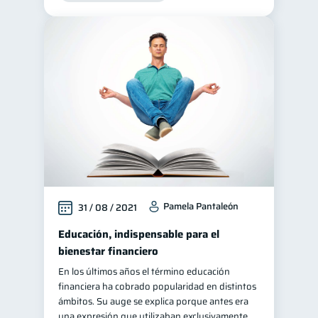
Ciberseguridad
5
Derechos & Deberes
4
Superintendencia de Bancos
4
Cuenta Abandonada
2
Inversiones
2
Cuenta Inactiva
1
Finanzas Personales
1
Finanzas en Pareja
1
Educación Financiera
1
Pamela Pantaleón
31 / 08 / 2021
Fraudes
Mipymes
1
1
Educación, indispensable para el
Información financiera
bienestar financiero
1
inversiones
En los últimos años el término educación
1
financiera ha cobrado popularidad en distintos
Salud mental
ahorro
1
1
ámbitos. Su auge se explica porque antes era
Retiro
Doble sueldo
una expresión que utilizaban exclusivamente
1
1