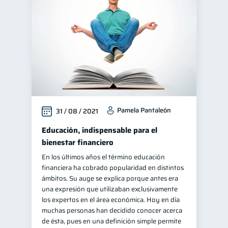
Cuenta Inactiva
1
Finanzas en Pareja
1
Retiro
1
Educación financiera
31
Finanzas para jóvenes
30
Control de deudas
30
Pamela Pantaleón
31 / 08 / 2021
Finanzas familiares
25
Inclusión financiera
Educación, indispensable para el
22
bienestar financiero
Bienestar financiero
22
En los últimos años el término educación
Finanzas para mujeres
20
financiera ha cobrado popularidad en distintos
Productos financieros
ámbitos. Su auge se explica porque antes era
11
una expresión que utilizaban exclusivamente
Organización Financiera
10
los expertos en el área económica. Hoy en día
Entidad financiera
muchas personas han decidido conocer acerca
8
de ésta, pues en una definición simple permite
Préstamos
Ahorro
8
8