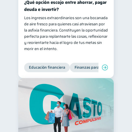
¿Qué opción escojo entre ahorrar, pagar
Salud mental
ahorro
deuda e invertir?
1
1
Los ingresos extraordinarios son una bocanada
Doble sueldo
1
de aire fresco para quienes casi atraviesan por
Gasto responsable
1
la asfixia financiera. Constituyen la oportunidad
perfecta para replantearte las cosas, reflexionar
información financiera
1
y reorientarte hacia el logro de tus metas sin
morir en el intento.
Educación financiera
Finanzas para jóvenes
Mane