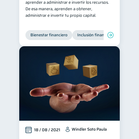
aprender a administrar e invertir los recursos.
De esa manera, aprenden a obtener,
Tarjeta de crédito
6
administrar e invertir tu propio capital.
Historial crediticio
6
Ciberseguridad
5
Bienestar financiero
Inclusión financiera
Finanzas
Servicios
4
Derechos & Deberes
4
Superintendencia de Bancos
4
Criptomonedas
2
Cuenta Abandonada
2
Inversiones
2
Finanzas Personales
1
Educación Financiera
1
Fraudes
Mipymes
1
1
Información financiera
Windler Soto Paula
1
18 / 08 / 2021
inversiones
1