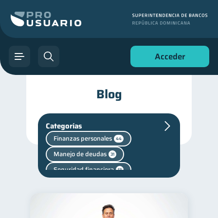
Acceder
Blog
Categorías
Finanzas personales
44
Manejo de deudas
31
Seguridad financiera
13
Salud financiera
12
Deudas
Consejos
10
6
Vacaciones
2