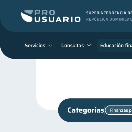
Servicios
Consultas
Educación fin
Categorías
Finanzas p
Historial crediticio
Vac
6
Educación financiera
31