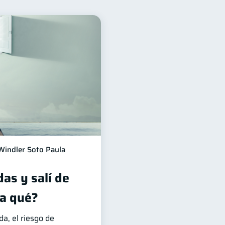
os financieros
11
Tarjeta de crédito
6
os
4
versiones
1
información financiera
1
Windler Soto Paula
as y salí de
a qué?
, el riesgo de