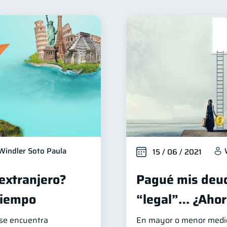
ienestar financiero
Finanzas para mujeres
Product
22
20
Deudas
Préstamos
Ahorro
Consejos
10
8
8
6
ios
Derechos & Deberes
Superintendencia de Banc
4
4
nversiones
Cuenta Inactiva
Finanzas Personales
2
1
1
Fraudes
Mipymes
Información financiera
in
1
1
1
Retiro
Doble sueldo
Gasto responsable
1
1
1
1
Windler Soto Paula
15 / 06 / 2021
 extranjero?
Pagué mis deud
tiempo
“legal”… ¿Ahor
 se encuentra
En mayor o menor medida