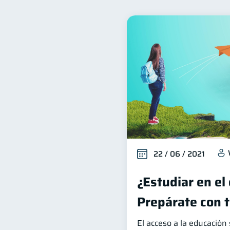
Inclusión financiera
B
22
Organización Financiera
10
Ciberseguridad
Servic
5
Cuenta Abandonada
I
2
Educación Financiera
1
Salud mental
ahorro
1
22 / 06 / 2021
¿Estudiar en el
Prepárate con 
El acceso a la educación