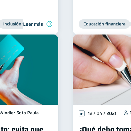
Leer más
Inclusión financiera
Finanzas para jóvenes
Educación financiera
Manejo de 
Windler Soto Paula
12 / 04 / 2021
ito: evita que
¿Qué debo toma