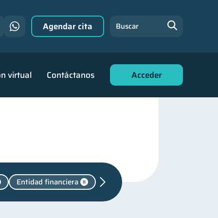
Agendar cita
Buscar
n virtual
Contáctanos
Acceder
Entidad financiera
8
Manejo de deudas
31
familiares
25