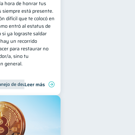
 la hora de honrar tus
 siempre está presente.
ón difícil que te colocó en
amo entró al estatus de
o si ya lograste saldar
 hay un recorrido
cer para restaurar no
dor/a, sino tu
en general.
Leer más
nejo de deudas
Control de deudas