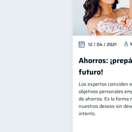
12 / 04 / 2021
Ahorros: ¡prepá
futuro!
Los expertos coinciden e
objetivos personales em
de ahorros. Es la forma 
nuestros deseos sin deseq
intento.