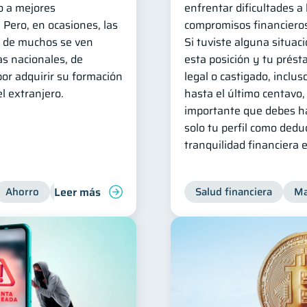
o a mejores
enfrentar dificultades a
 Pero, en ocasiones, las
compromisos financieros
s de muchos se ven
Si tuviste alguna situaci
as nacionales, de
esta posición y tu prést
or adquirir su formación
legal o castigado, inclus
l extranjero.
hasta el último centavo,
importante que debes ha
solo tu perfil como dedu
tranquilidad financiera 
Leer más
Ahorro
Finanzas para jóvenes
Salud financiera
Ma