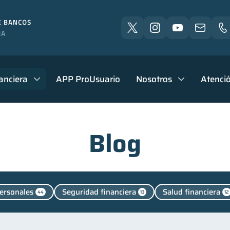
anciera
APP ProUsuario
Nosotros
Atenció
Blog
ersonales
Seguridad financiera
Salud financiera
44
13
12
aciones
Criptomonedas
Finanzas en Pareja
2
2
1
Finanzas para jóvenes
Control de deudas
Finanzas 
30
30