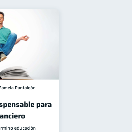
 financiera
8
Ciberseguridad
6
5
Criptomonedas
2
Finanzas en Pareja
1
Salud mental
1
iera
1
Pamela Pantaleón
ispensable para
nanciero
término educación