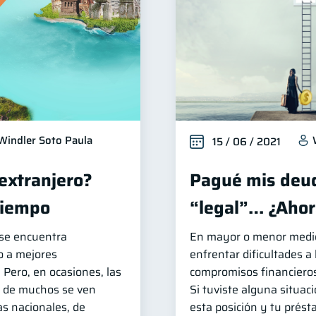
Windler Soto Paula
15 / 06 / 2021
 extranjero?
Pagué mis deud
tiempo
“legal”… ¿Ahor
 se encuentra
En mayor o menor medida
o a mejores
enfrentar dificultades a
 Pero, en ocasiones, las
compromisos financieros
s de muchos se ven
Si tuviste alguna situaci
as nacionales, de
esta posición y tu prést