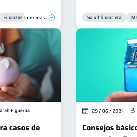
Leer más
Finanzas para jóvenes
Manejo de deudas
Salud financiera
Finanzas fami
Ma
arah Figueroa
29 / 06 / 2021
ara casos de
Consejos básic