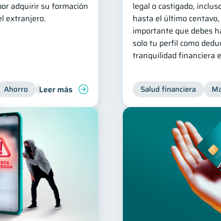
or adquirir su formación
legal o castigado, inclus
l extranjero.
hasta el último centavo,
importante que debes ha
solo tu perfil como dedu
tranquilidad financiera 
Leer más
Ahorro
Finanzas para jóvenes
Salud financiera
Ma