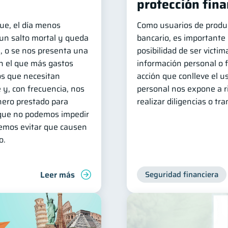
protección fina
ue, el día menos
Como usuarios de produ
a un salto mortal y queda
bancario, es importante 
e, o se nos presenta una
posibilidad de ser victim
n el que más gastos
información personal o f
s que necesitan
acción que conlleve el 
 y, con frecuencia, nos
personal nos expone a r
nero prestado para
realizar diligencias o tr
s que no podemos impedir
demos evitar que causen
o.
Leer más
Seguridad financiera