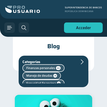
Acceder
Blog
Categorías
Finanzas personales
44
Manejo de deudas
31
Seguridad financiera
13
Productos financieros
11
Deudas
10
Entidad financiera
8