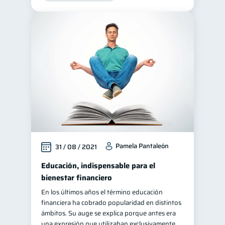
Ciberseguridad
5
Servicios
4
Derechos & Deberes
4
Superintendencia de Bancos
4
Criptomonedas
2
Cuenta Abandonada
2
Inversiones
2
Cuenta Inactiva
1
Finanzas Personales
1
Pamela Pantaleón
31 / 08 / 2021
Finanzas en Pareja
1
Educación, indispensable para el
Educación Financiera
bienestar financiero
1
Fraudes
Mipymes
En los últimos años el término educación
1
1
financiera ha cobrado popularidad en distintos
Información financiera
1
ámbitos. Su auge se explica porque antes era
Salud mental
ahorro
una expresión que utilizaban exclusivamente
1
1