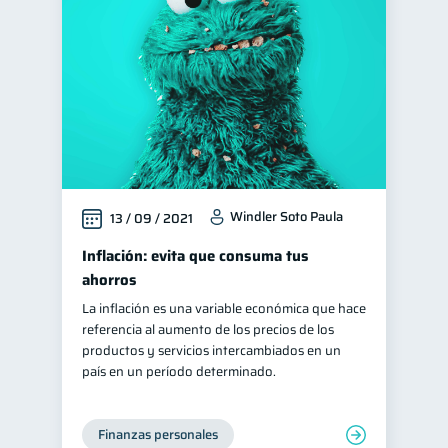
Vacaciones
inversiones
2
1
Educación financiera
31
Finanzas para jóvenes
30
Control de deudas
30
Finanzas familiares
25
Inclusión financiera
22
Windler Soto Paula
13 / 09 / 2021
Bienestar financiero
22
Finanzas para mujeres
Inflación: evita que consuma tus
20
ahorros
Salud financiera
12
La inflación es una variable económica que hace
Organización Financiera
10
referencia al aumento de los precios de los
Préstamos
Ahorro
productos y servicios intercambiados en un
8
8
país en un período determinado.
Consejos
6
Tarjeta de crédito
6
Finanzas personales
Historial crediticio
6