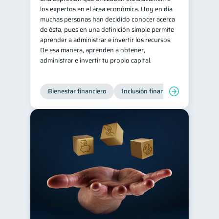
los expertos en el área económica. Hoy en día
Retiro
Doble sueldo
1
1
muchas personas han decidido conocer acerca
de ésta, pues en una definición simple permite
Gasto responsable
1
aprender a administrar e invertir los recursos.
información financiera
1
De esa manera, aprenden a obtener,
administrar e invertir tu propio capital.
Bienestar financiero
Inclusión financiera
Finanzas