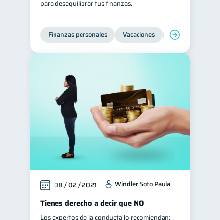
para desequilibrar tus finanzas.
Préstamos
Ahorro
8
8
Consejos
6
Finanzas personales
Vacaciones
Organización Fin
Tarjeta de crédito
6
Historial crediticio
6
Ciberseguridad
5
Servicios
4
Derechos & Deberes
4
Cuenta Abandonada
2
Inversiones
2
Cuenta Inactiva
1
Finanzas Personales
1
Windler Soto Paula
08 / 02 / 2021
Educación Financiera
1
Tienes derecho a decir que NO
Fraudes
1
Los expertos de la conducta lo recomiendan:
Información financiera
1