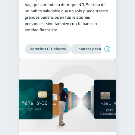
hay que aprender a decir que NO. Se trata de
inversiones
1
un hábito saludable que no solo puede traerte
grandes beneficios en tus relaciones
Salud mental
ahorro
1
1
personales, sino también con tu banco o
Retiro
Doble sueldo
1
1
entidad financiera.
Gasto responsable
1
información financiera
1
Derechos & Deberes
Finanzas personales