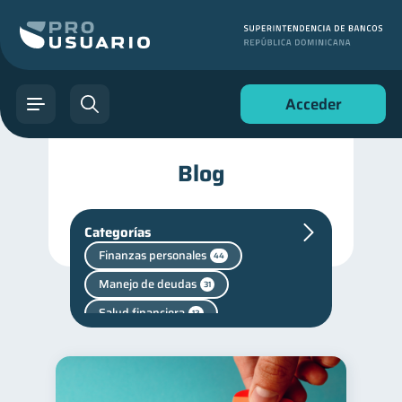
Acceder
Blog
Categorías
Finanzas personales
44
Manejo de deudas
31
Salud financiera
12
Productos financieros
11
Deudas
10
Superintendencia de Bancos
4