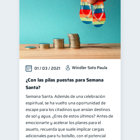
Vacaciones
2
Criptomonedas
2
Finanzas en Pareja
1
Mipymes
1
Educación financiera
31
Finanzas para jóvenes
30
Windler Soto Paula
01 / 03 / 2021
Control de deudas
30
Finanzas familiares
¿Con las pilas puestas para Semana
25
Santa?
Inclusión financiera
22
Semana Santa. Además de una celebración
Bienestar financiero
22
espiritual, se ha vuelto una oportunidad de
Finanzas para mujeres
escape para los citadinos que ansían destinos
20
de sol y agua. ¿Eres de estos últimos? Antes de
Seguridad financiera
13
emocionarte y acelerar los planes para el
Organización Financiera
asueto, recuerda que suele implicar cargas
10
adicionales para tu bolsillo, con el potencial
Entidad financiera
8