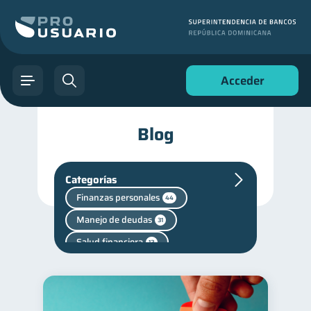
Acceder
Blog
Categorías
Finanzas personales
44
Manejo de deudas
31
Salud financiera
12
Deudas
10
Entidad financiera
8
Superintendencia de Bancos
4