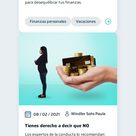
para desequilibrar tus finanzas.
Préstamos
Ahorro
8
8
Consejos
6
Finanzas personales
Vacaciones
Organización Fin
Tarjeta de crédito
6
Historial crediticio
6
Ciberseguridad
5
Servicios
4
Derechos & Deberes
4
Cuenta Abandonada
2
Inversiones
2
Cuenta Inactiva
1
Finanzas Personales
1
Windler Soto Paula
08 / 02 / 2021
Educación Financiera
1
Tienes derecho a decir que NO
Fraudes
1
Los expertos de la conducta lo recomiendan:
Información financiera
1