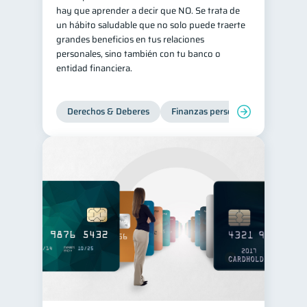
hay que aprender a decir que NO. Se trata de
inversiones
1
un hábito saludable que no solo puede traerte
grandes beneficios en tus relaciones
Salud mental
ahorro
1
1
personales, sino también con tu banco o
Retiro
Doble sueldo
1
1
entidad financiera.
Gasto responsable
1
información financiera
1
Derechos & Deberes
Finanzas personales