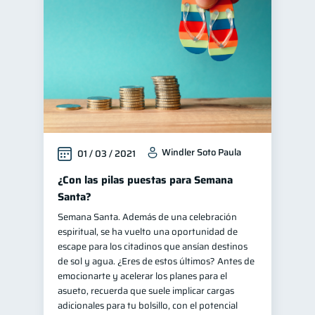
Vacaciones
2
Criptomonedas
2
Finanzas en Pareja
1
Mipymes
1
Educación financiera
31
Finanzas para jóvenes
30
Windler Soto Paula
01 / 03 / 2021
Control de deudas
30
Finanzas familiares
¿Con las pilas puestas para Semana
25
Santa?
Inclusión financiera
22
Semana Santa. Además de una celebración
Bienestar financiero
22
espiritual, se ha vuelto una oportunidad de
Finanzas para mujeres
escape para los citadinos que ansían destinos
20
de sol y agua. ¿Eres de estos últimos? Antes de
Seguridad financiera
13
emocionarte y acelerar los planes para el
Productos financieros
asueto, recuerda que suele implicar cargas
11
adicionales para tu bolsillo, con el potencial
Organización Financiera
10