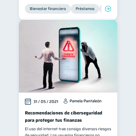
Bienestar financiero
Ciberseguridad
Préstamos
Ahorro
Finan
5
Servicios
4
Derechos & Deberes
4
Superintendencia de Bancos
4
Vacaciones
2
Criptomonedas
2
Cuenta Abandonada
2
Inversiones
2
Cuenta Inactiva
1
Finanzas Personales
1
Pamela Pantaleón
31 / 05 / 2021
Educación Financiera
1
Recomendaciones de ciberseguridad
Fraudes
Mipymes
1
1
para proteger tus finanzas
Información financiera
1
El uso del internet trae consigo diversos riesgos
inversiones
de seguridad. Los usuarios financieros no
1