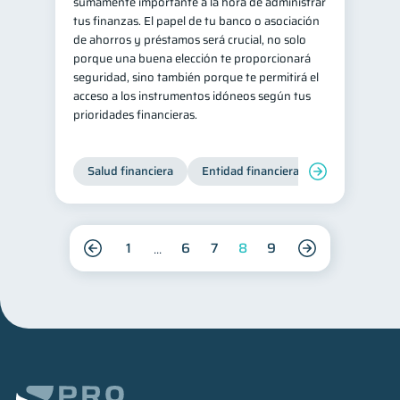
sumamente importante a la hora de administrar
tus finanzas. El papel de tu banco o asociación
de ahorros y préstamos será crucial, no solo
porque una buena elección te proporcionará
seguridad, sino también porque te permitirá el
acceso a los instrumentos idóneos según tus
prioridades financieras.
Salud financiera
Entidad financiera
Finanzas per
1
6
7
8
9