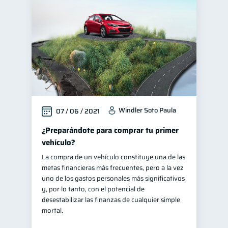
Finanzas en Pareja
1
Educación financiera
31
Finanzas para jóvenes
30
Control de deudas
30
Finanzas familiares
25
Inclusión financiera
22
Windler Soto Paula
07 / 06 / 2021
Bienestar financiero
22
Finanzas para mujeres
¿Preparándote para comprar tu primer
20
vehículo?
Salud financiera
12
La compra de un vehículo constituye una de las
Organización Financiera
10
metas financieras más frecuentes, pero a la vez
Entidad financiera
uno de los gastos personales más significativos
8
y, por lo tanto, con el potencial de
Préstamos
8
desestabilizar las finanzas de cualquier simple
Tarjeta de crédito
mortal.
6
Historial crediticio
6