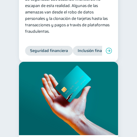
escapan de esta realidad. Algunas de las
Salud mental
ahorro
1
1
amenazas van desde el robo de datos
personales y la clonación de tarjetas hasta las
Retiro
Doble sueldo
1
1
transacciones y pagos a través de plataformas
Gasto responsable
1
fraudulentas.
información financiera
1
Seguridad financiera
Inclusión financiera
Finanza