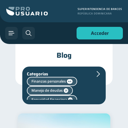
Acceder
Blog
Categorías
Finanzas personales
44
Manejo de deudas
31
Seguridad financiera
13
Productos financieros
11
Deudas
Ahorro
10
8
Consejos
6