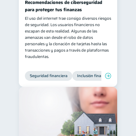
Recomendaciones de ciberseguridad
Salud mental
ahorro
para proteger tus finanzas
1
1
El uso del internet trae consigo diversos riesgos
Retiro
Doble sueldo
1
1
de seguridad. Los usuarios financieros no
Gasto responsable
1
escapan de esta realidad. Algunas de las
amenazas van desde el robo de datos
información financiera
1
personales y la clonación de tarjetas hasta las
transacciones y pagos a través de plataformas
fraudulentas.
Seguridad financiera
Inclusión financiera
Finanza