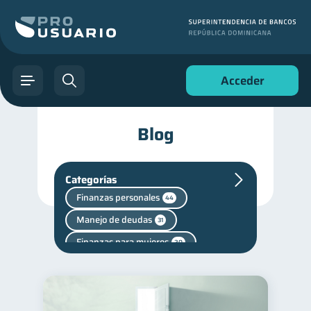
Acceder
Blog
Categorías
Finanzas personales
44
Manejo de deudas
31
Finanzas para mujeres
20
Seguridad financiera
13
Salud financiera
12
Productos financieros
11