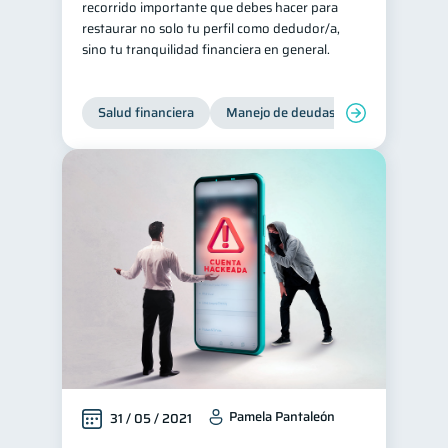
recorrido importante que debes hacer para
restaurar no solo tu perfil como dedudor/a,
Ciberseguridad
5
sino tu tranquilidad financiera en general.
Servicios
4
Derechos & Deberes
4
Salud financiera
Manejo de deudas
Control de d
Superintendencia de Bancos
4
Vacaciones
2
Criptomonedas
2
Cuenta Abandonada
2
Inversiones
2
Cuenta Inactiva
1
Finanzas Personales
1
Educación Financiera
1
Fraudes
Mipymes
1
1
Información financiera
Pamela Pantaleón
1
31 / 05 / 2021
inversiones
1