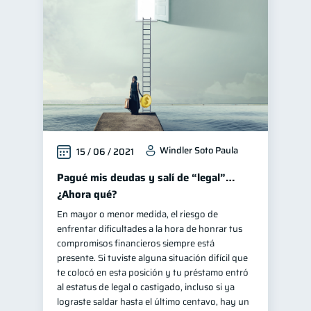
Entidad financiera
8
Consejos
6
Finanzas en Pareja
1
Educación financiera
31
Finanzas para jóvenes
30
Control de deudas
30
Windler Soto Paula
15 / 06 / 2021
Finanzas familiares
25
Inclusión financiera
Pagué mis deudas y salí de “legal”…
22
¿Ahora qué?
Bienestar financiero
22
En mayor o menor medida, el riesgo de
Organización Financiera
10
enfrentar dificultades a la hora de honrar tus
Deudas
Préstamos
compromisos financieros siempre está
10
8
presente. Si tuviste alguna situación difícil que
Ahorro
8
te colocó en esta posición y tu préstamo entró
Tarjeta de crédito
al estatus de legal o castigado, incluso si ya
6
lograste saldar hasta el último centavo, hay un
Historial crediticio
6