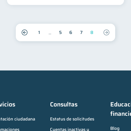
1
5
6
7
8
vicios
Consultas
Educaci
financi
ntación ciudadana
Estatus de solicitudes
Blog
amaciones
Cuentas inactivas y 