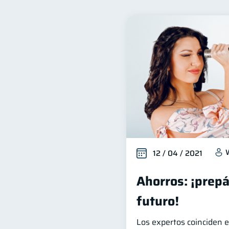
Finanzas familiares
I
25
Salud financiera
Organ
12
Ahorro
Consejos
8
6
Derechos & Deberes
S
4
Inversiones
Finanzas 
2
Información financiera
1
información financiera
1
12 / 04 / 2021
Ahorros: ¡prepá
futuro!
Los expertos coinciden e