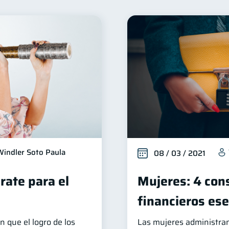
nclusión financiera
Bienestar financiero
Finanzas 
22
22
ización Financiera
Deudas
Entidad financiera
10
10
8
Tarjeta de crédito
Historial crediticio
Cibersegur
6
6
uperintendencia de Bancos
Criptomonedas
Cuenta
4
2
Personales
Educación Financiera
Fraudes
Mi
1
1
1
inversiones
ahorro
Doble sueldo
Gasto res
1
1
1
Windler Soto Paula
08 / 03 / 2021
rate para el
Mujeres: 4 con
financieros ese
n que el logro de los
Las mujeres administran