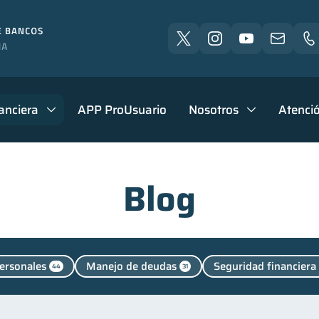
anciera
APP ProUsuario
Nosotros
Atenció
Blog
ersonales
Manejo de deudas
Seguridad financiera
44
31
Vacaciones
Cuenta Inactiva
Finanzas en Pareja
2
1
1
ciera
Finanzas para jóvenes
Control de deudas
31
30
30