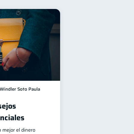
para mujeres
20
Préstamos
8
idad
Servicios
5
4
 Abandonada
2
pymes
1
ponsable
1
Windler Soto Paula
sejos
nciales
 mejor el dinero