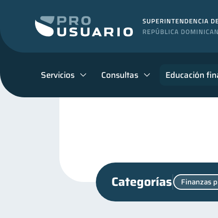
Servicios
Consultas
Educación fin
Categorías
Finanzas p
Productos financieros
11
Retiro
Educación finan
1