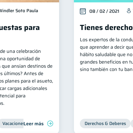
Windler Soto Paula
08 / 02 / 2021
puestas para
Tienes derecho
Los expertos de la cond
que aprender a decir qu
e una celebración
hábito saludable que no
 una oportunidad de
grandes beneficios en tu
s que ansían destinos de
sino también con tu banc
os últimos? Antes de
os planes para el asueto,
car cargas adicionales
otencial para
as.
Leer más
Vacaciones
Organización Financiera
Derechos & Deberes