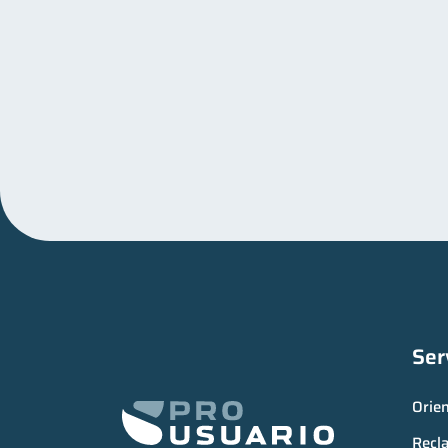
Ser
Orie
Recl