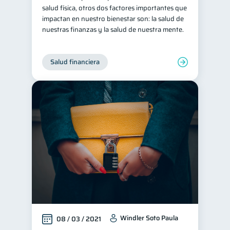
salud física, otros dos factores importantes que
inversiones
1
impactan en nuestro bienestar son: la salud de
nuestras finanzas y la salud de nuestra mente.
Salud mental
ahorro
1
1
Doble sueldo
1
Salud financiera
Gasto responsable
1
información financiera
1
Windler Soto Paula
08 / 03 / 2021