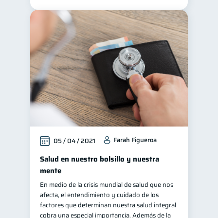
Historial crediticio
6
Ciberseguridad
5
Servicios
4
Derechos & Deberes
4
Superintendencia de Bancos
4
Vacaciones
2
Criptomonedas
2
Cuenta Abandonada
2
Inversiones
Farah Figueroa
2
05 / 04 / 2021
Cuenta Inactiva
1
Salud en nuestro bolsillo y nuestra
Finanzas Personales
mente
1
En medio de la crisis mundial de salud que nos
Educación Financiera
1
afecta, el entendimiento y cuidado de los
Fraudes
Mipymes
1
1
factores que determinan nuestra salud integral
cobra una especial importancia. Además de la
Información financiera
1