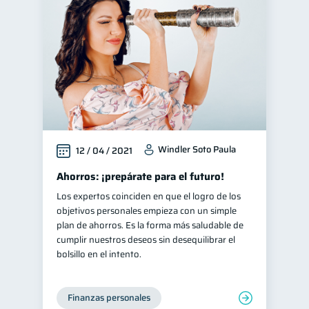
Retiro
1
Educación financiera
31
Finanzas para jóvenes
30
Control de deudas
30
Finanzas familiares
25
Inclusión financiera
22
Windler Soto Paula
12 / 04 / 2021
Bienestar financiero
22
Finanzas para mujeres
Ahorros: ¡prepárate para el futuro!
20
Los expertos coinciden en que el logro de los
Productos financieros
11
objetivos personales empieza con un simple
Organización Financiera
10
plan de ahorros. Es la forma más saludable de
cumplir nuestros deseos sin desequilibrar el
Entidad financiera
8
bolsillo en el intento.
Préstamos
Ahorro
8
8
Consejos
6
Finanzas personales
Tarjeta de crédito
6