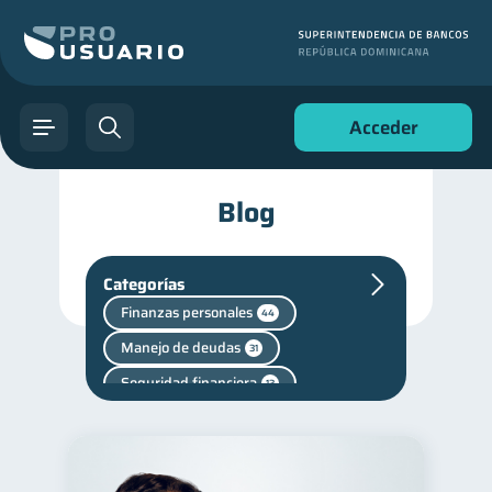
Acceder
Blog
Categorías
Finanzas personales
44
Manejo de deudas
31
Seguridad financiera
13
Salud financiera
12
Deudas
10
Finanzas en Pareja
1