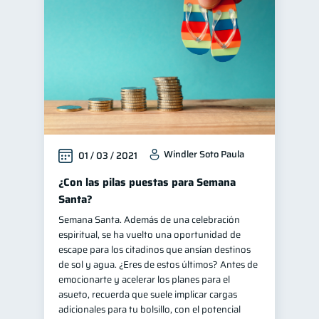
Finanzas en Pareja
1
Retiro
1
Educación financiera
31
Finanzas para jóvenes
30
Control de deudas
30
Finanzas familiares
25
Windler Soto Paula
01 / 03 / 2021
Inclusión financiera
22
Bienestar financiero
¿Con las pilas puestas para Semana
22
Santa?
Finanzas para mujeres
20
Semana Santa. Además de una celebración
Salud financiera
12
espiritual, se ha vuelto una oportunidad de
Productos financieros
escape para los citadinos que ansían destinos
11
de sol y agua. ¿Eres de estos últimos? Antes de
Organización Financiera
10
emocionarte y acelerar los planes para el
Entidad financiera
asueto, recuerda que suele implicar cargas
8
adicionales para tu bolsillo, con el potencial
Préstamos
Ahorro
8
8