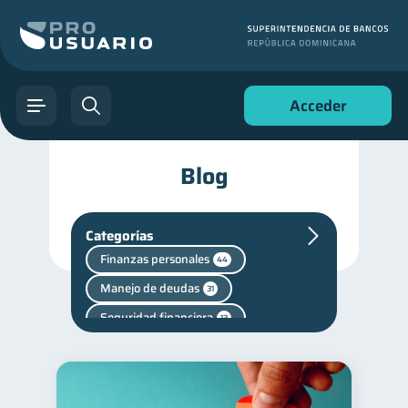
Acceder
Blog
Categorías
Finanzas personales
44
Manejo de deudas
31
Seguridad financiera
13
Deudas
Consejos
10
6
Vacaciones
2
Cuenta Inactiva
1