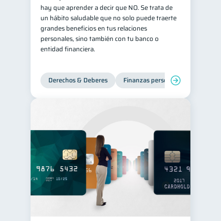
hay que aprender a decir que NO. Se trata de
Salud mental
ahorro
1
1
un hábito saludable que no solo puede traerte
grandes beneficios en tus relaciones
Doble sueldo
1
personales, sino también con tu banco o
Gasto responsable
1
entidad financiera.
información financiera
1
Derechos & Deberes
Finanzas personales