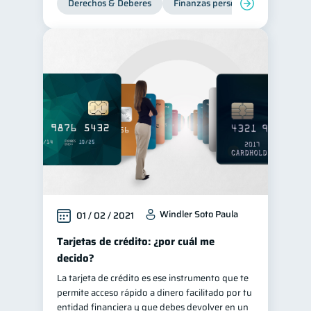
Derechos & Deberes
Finanzas personales
Tarjeta de crédito
6
Historial crediticio
6
Ciberseguridad
5
Servicios
4
Derechos & Deberes
4
Criptomonedas
2
Cuenta Abandonada
2
Inversiones
2
Finanzas Personales
1
Windler Soto Paula
01 / 02 / 2021
Finanzas en Pareja
1
Tarjetas de crédito: ¿por cuál me
Educación Financiera
1
decido?
Fraudes
Mipymes
1
1
La tarjeta de crédito es ese instrumento que te
Información financiera
1
permite acceso rápido a dinero facilitado por tu
entidad financiera y que debes devolver en un
inversiones
1