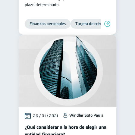
plazo determinado.
Salud mental
ahorro
1
1
Retiro
Doble sueldo
1
1
Finanzas personales
Tarjeta de crédito
Gasto responsable
1
información financiera
1
Windler Soto Paula
26 / 01 / 2021
¿Qué considerar a la hora de elegir una
entidad financiera?