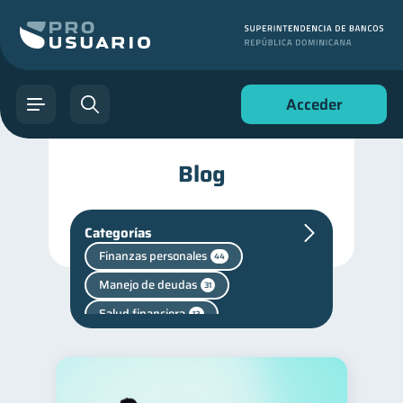
Acceder
Blog
Categorías
Finanzas personales
44
Manejo de deudas
31
Salud financiera
12
Productos financieros
11
Deudas
10
Entidad financiera
8