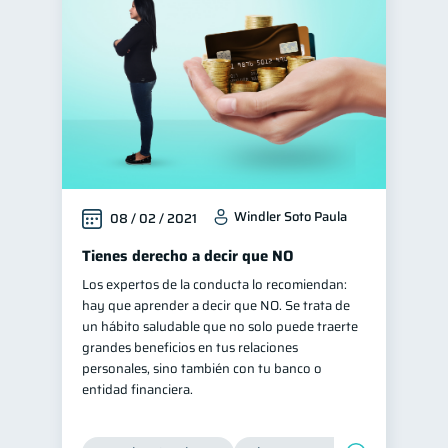
Superintendencia de Bancos
4
Vacaciones
2
Cuenta Inactiva
1
Educación financiera
31
Finanzas para jóvenes
30
Control de deudas
30
Windler Soto Paula
08 / 02 / 2021
Finanzas familiares
25
Inclusión financiera
Tienes derecho a decir que NO
22
Los expertos de la conducta lo recomiendan:
Bienestar financiero
22
hay que aprender a decir que NO. Se trata de
Finanzas para mujeres
20
un hábito saludable que no solo puede traerte
grandes beneficios en tus relaciones
Seguridad financiera
13
personales, sino también con tu banco o
Organización Financiera
10
entidad financiera.
Préstamos
Ahorro
8
8
Consejos
6