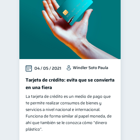
Consejos
Servicios
6
4
Mipymes
1
Educación financiera
31
Finanzas para jóvenes
30
Control de deudas
30
Finanzas familiares
25
Windler Soto Paula
04 / 05 / 2021
Inclusión financiera
22
Bienestar financiero
Tarjeta de crédito: evita que se convierta
22
en una fiera
Finanzas para mujeres
20
La tarjeta de crédito es un medio de pago que
Organización Financiera
10
te permite realizar consumos de bienes y
Deudas
Préstamos
servicios a nivel nacional e internacional.
10
8
Funciona de forma similar al papel moneda, de
Ahorro
8
ahí que también se le conozca cómo “dinero
Tarjeta de crédito
plástico”.
6
Historial crediticio
6