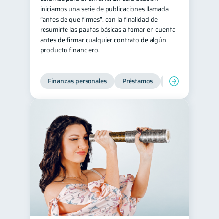
iniciamos una serie de publicaciones llamada
Salud mental
ahorro
1
1
“antes de que firmes”, con la finalidad de
resumirte las pautas básicas a tomar en cuenta
Retiro
Doble sueldo
1
1
antes de firmar cualquier contrato de algún
Gasto responsable
1
producto financiero.
información financiera
1
Finanzas personales
Préstamos
Entidad financier