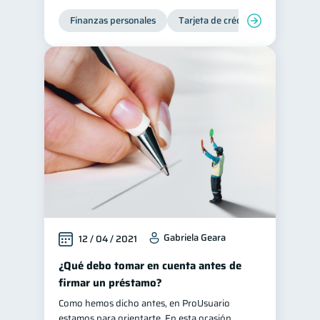
Finanzas personales
Ciberseguridad
Tarjeta de crédito
5
Derechos & Deberes
4
Superintendencia de Bancos
4
Vacaciones
2
Criptomonedas
2
Cuenta Abandonada
2
Inversiones
2
Cuenta Inactiva
1
Finanzas Personales
1
Finanzas en Pareja
1
Gabriela Geara
12 / 04 / 2021
Educación Financiera
1
¿Qué debo tomar en cuenta antes de
Fraudes
1
firmar un préstamo?
Información financiera
1
Como hemos dicho antes, en ProUsuario
inversiones
estamos para orientarte. En esta ocasión
1