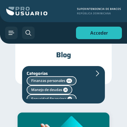
Acceder
Blog
Categorías
Finanzas personales
44
Manejo de deudas
31
Seguridad financiera
13
Salud financiera
12
Productos financieros
11
Entidad financiera
8