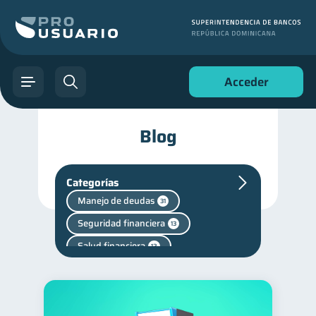
Acceder
Blog
Categorías
Manejo de deudas
31
Seguridad financiera
13
Salud financiera
12
Productos financieros
11
Historial crediticio
6
Vacaciones
2