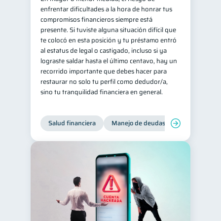
enfrentar dificultades a la hora de honrar tus
inversiones
ahorro
1
1
compromisos financieros siempre está
presente. Si tuviste alguna situación difícil que
Doble sueldo
1
te colocó en esta posición y tu préstamo entró
Gasto responsable
1
al estatus de legal o castigado, incluso si ya
lograste saldar hasta el último centavo, hay un
información financiera
1
recorrido importante que debes hacer para
restaurar no solo tu perfil como dedudor/a,
sino tu tranquilidad financiera en general.
Salud financiera
Manejo de deudas
Control de d