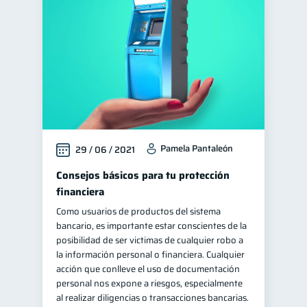
Cuenta Inactiva
1
Salud mental
Retiro
1
1
Finanzas personales
44
Educación financiera
31
Finanzas para jóvenes
30
Control de deudas
30
Pamela Pantaleón
29 / 06 / 2021
Finanzas familiares
25
Inclusión financiera
Consejos básicos para tu protección
22
financiera
Bienestar financiero
22
Como usuarios de productos del sistema
Finanzas para mujeres
20
bancario, es importante estar conscientes de la
Organización Financiera
posibilidad de ser victimas de cualquier robo a
10
la información personal o financiera. Cualquier
Deudas
10
acción que conlleve el uso de documentación
Entidad financiera
personal nos expone a riesgos, especialmente
8
al realizar diligencias o transacciones bancarias.
Préstamos
Ahorro
8
8