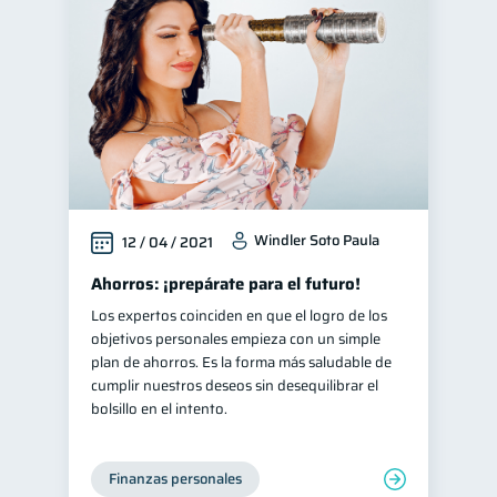
Cuenta Inactiva
1
Mipymes
Salud mental
1
1
Educación financiera
31
Finanzas para jóvenes
30
Control de deudas
30
Finanzas familiares
25
Windler Soto Paula
12 / 04 / 2021
Inclusión financiera
22
Bienestar financiero
Ahorros: ¡prepárate para el futuro!
22
Los expertos coinciden en que el logro de los
Finanzas para mujeres
20
objetivos personales empieza con un simple
Organización Financiera
10
plan de ahorros. Es la forma más saludable de
cumplir nuestros deseos sin desequilibrar el
Deudas
10
bolsillo en el intento.
Entidad financiera
8
Préstamos
Ahorro
8
8
Finanzas personales
Tarjeta de crédito
6