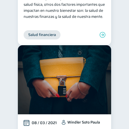
salud física, otros dos factores importantes que
Retiro
Doble sueldo
1
1
impactan en nuestro bienestar son: la salud de
nuestras finanzas y la salud de nuestra mente.
Gasto responsable
1
información financiera
1
Salud financiera
Windler Soto Paula
08 / 03 / 2021