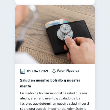
Historial crediticio
6
Ciberseguridad
5
Servicios
4
Derechos & Deberes
4
Superintendencia de Bancos
4
Criptomonedas
2
Cuenta Abandonada
2
Inversiones
2
Finanzas Personales
Farah Figueroa
1
05 / 04 / 2021
Finanzas en Pareja
1
Salud en nuestro bolsillo y nuestra
Educación Financiera
mente
1
En medio de la crisis mundial de salud que nos
Fraudes
1
afecta, el entendimiento y cuidado de los
Información financiera
1
factores que determinan nuestra salud integral
cobra una especial importancia. Además de la
inversiones
ahorro
1
1