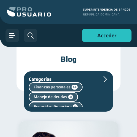
Acceder
Blog
Categorías
Finanzas personales
44
Manejo de deudas
31
Seguridad financiera
13
Salud financiera
12
Productos financieros
11
Consejos
Vacaciones
6
2