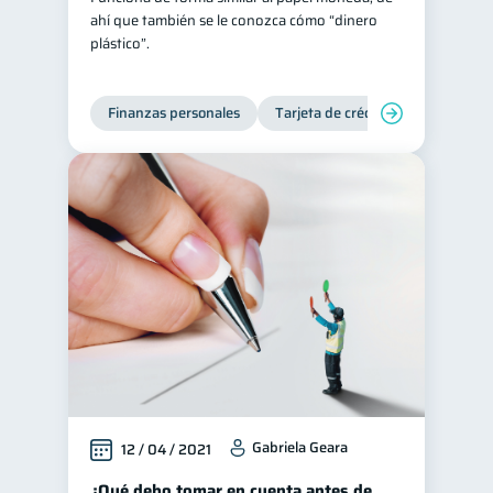
ahí que también se le conozca cómo “dinero
inversiones
ahorro
1
1
plástico”.
Doble sueldo
1
Gasto responsable
1
Finanzas personales
Tarjeta de crédito
información financiera
1
Gabriela Geara
12 / 04 / 2021
¿Qué debo tomar en cuenta antes de