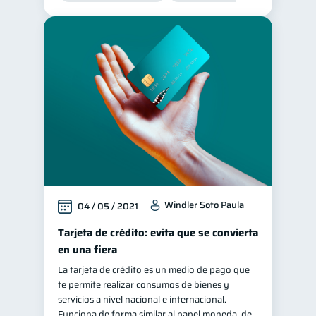
Consejos
6
Tarjeta de crédito
6
Historial crediticio
6
Ciberseguridad
5
Servicios
4
Derechos & Deberes
4
Superintendencia de Bancos
4
Cuenta Abandonada
2
Inversiones
2
Windler Soto Paula
04 / 05 / 2021
Finanzas Personales
1
Tarjeta de crédito: evita que se convierta
Finanzas en Pareja
en una fiera
1
Educación Financiera
La tarjeta de crédito es un medio de pago que
1
te permite realizar consumos de bienes y
Fraudes
Mipymes
1
1
servicios a nivel nacional e internacional.
Información financiera
Funciona de forma similar al papel moneda, de
1