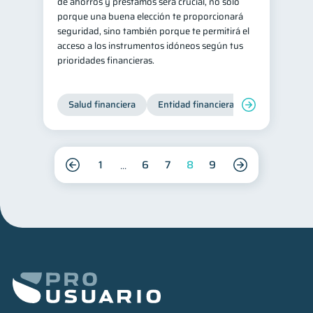
de ahorros y préstamos será crucial, no solo
porque una buena elección te proporcionará
seguridad, sino también porque te permitirá el
acceso a los instrumentos idóneos según tus
prioridades financieras.
Salud financiera
Entidad financiera
Finanzas per
1
6
7
8
9