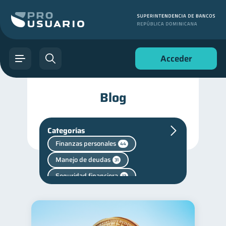
Acceder
Blog
Categorías
Finanzas personales
44
Manejo de deudas
31
Seguridad financiera
13
Salud financiera
12
Productos financieros
11
Vacaciones
2