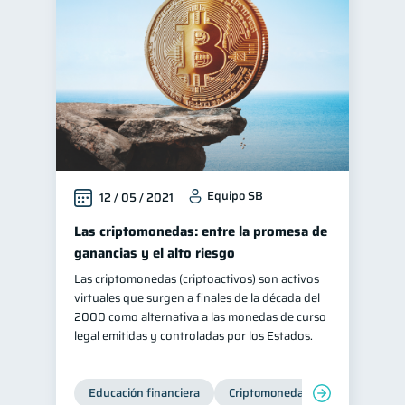
Criptomonedas
2
Cuenta Inactiva
1
Salud mental
Retiro
1
1
Educación financiera
31
Finanzas para jóvenes
30
Control de deudas
30
Equipo SB
12 / 05 / 2021
Finanzas familiares
25
Inclusión financiera
Las criptomonedas: entre la promesa de
22
ganancias y el alto riesgo
Bienestar financiero
22
Las criptomonedas (criptoactivos) son activos
Finanzas para mujeres
20
virtuales que surgen a finales de la década del
Organización Financiera
2000 como alternativa a las monedas de curso
10
legal emitidas y controladas por los Estados.
Deudas
10
Entidad financiera
8
Educación financiera
Criptomonedas
Préstamos
Ahorro
8
8