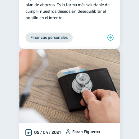
plan de ahorros. Es la forma más saludable de
inversiones
ahorro
1
1
cumplir nuestros deseos sin desequilibrar el
bolsillo en el intento.
Doble sueldo
1
Gasto responsable
1
Finanzas personales
información financiera
1
Farah Figueroa
05 / 04 / 2021