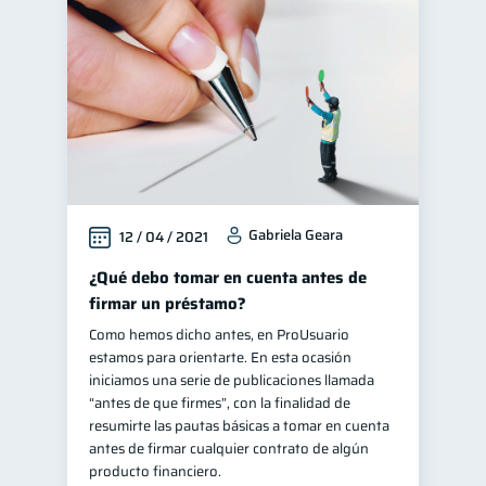
Cuenta Inactiva
1
Salud mental
Retiro
1
1
Educación financiera
31
Finanzas para jóvenes
30
Control de deudas
30
Finanzas familiares
25
Gabriela Geara
12 / 04 / 2021
Inclusión financiera
22
Bienestar financiero
¿Qué debo tomar en cuenta antes de
22
firmar un préstamo?
Finanzas para mujeres
20
Como hemos dicho antes, en ProUsuario
Organización Financiera
10
estamos para orientarte. En esta ocasión
Deudas
iniciamos una serie de publicaciones llamada
10
“antes de que firmes”, con la finalidad de
Entidad financiera
8
resumirte las pautas básicas a tomar en cuenta
Préstamos
Ahorro
antes de firmar cualquier contrato de algún
8
8
producto financiero.
Consejos
6