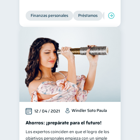
Tarjeta de crédito
6
Finanzas personales
Préstamos
Entidad financier
Historial crediticio
6
Ciberseguridad
5
Servicios
4
Derechos & Deberes
4
Superintendencia de Bancos
4
Criptomonedas
2
Cuenta Abandonada
2
Inversiones
2
Finanzas Personales
1
Finanzas en Pareja
1
Windler Soto Paula
12 / 04 / 2021
Educación Financiera
1
Ahorros: ¡prepárate para el futuro!
Fraudes
Mipymes
1
1
Los expertos coinciden en que el logro de los
objetivos personales empieza con un simple
Información financiera
1