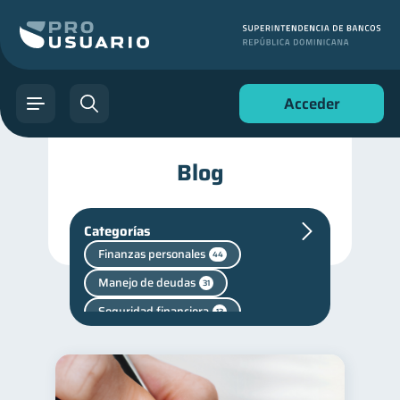
Acceder
Blog
Categorías
Finanzas personales
44
Manejo de deudas
31
Seguridad financiera
13
Salud financiera
12
Productos financieros
11
Vacaciones
2