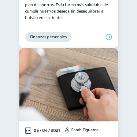
plan de ahorros. Es la forma más saludable de
Salud mental
ahorro
1
1
cumplir nuestros deseos sin desequilibrar el
bolsillo en el intento.
Retiro
Doble sueldo
1
1
Gasto responsable
1
Finanzas personales
información financiera
1
Farah Figueroa
05 / 04 / 2021