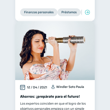
Tarjeta de crédito
6
Finanzas personales
Préstamos
Entidad financier
Historial crediticio
6
Ciberseguridad
5
Servicios
4
Derechos & Deberes
4
Superintendencia de Bancos
4
Criptomonedas
2
Cuenta Abandonada
2
Inversiones
2
Cuenta Inactiva
1
Finanzas Personales
1
Windler Soto Paula
12 / 04 / 2021
Educación Financiera
1
Ahorros: ¡prepárate para el futuro!
Información financiera
1
Los expertos coinciden en que el logro de los
objetivos personales empieza con un simple
inversiones
1