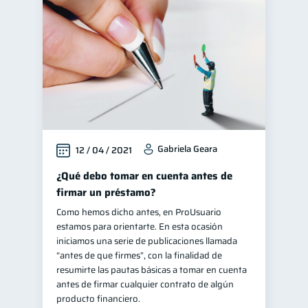
Finanzas en Pareja
1
Fraudes
Mipymes
1
1
Educación financiera
31
Finanzas para jóvenes
30
Control de deudas
30
Finanzas familiares
25
Gabriela Geara
12 / 04 / 2021
Inclusión financiera
22
Bienestar financiero
¿Qué debo tomar en cuenta antes de
22
firmar un préstamo?
Finanzas para mujeres
20
Como hemos dicho antes, en ProUsuario
Organización Financiera
10
estamos para orientarte. En esta ocasión
Deudas
iniciamos una serie de publicaciones llamada
10
“antes de que firmes”, con la finalidad de
Entidad financiera
8
resumirte las pautas básicas a tomar en cuenta
Préstamos
Ahorro
antes de firmar cualquier contrato de algún
8
8
producto financiero.
Consejos
6