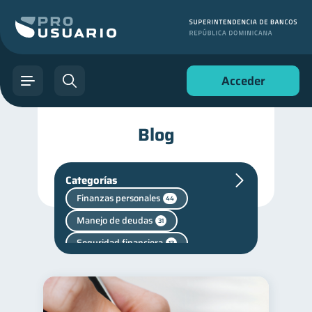
Acceder
Blog
Categorías
Finanzas personales
44
Manejo de deudas
31
Seguridad financiera
13
Salud financiera
12
Productos financieros
11
Vacaciones
2