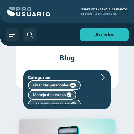
Acceder
Blog
Categorías
Finanzas personales
44
Manejo de deudas
31
Seguridad financiera
13
Salud financiera
12
Productos financieros
11
Entidad financiera
8