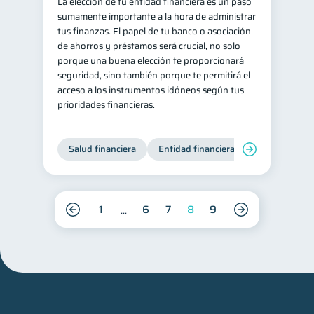
La elección de tu entidad financiera es un paso
sumamente importante a la hora de administrar
tus finanzas. El papel de tu banco o asociación
de ahorros y préstamos será crucial, no solo
porque una buena elección te proporcionará
seguridad, sino también porque te permitirá el
acceso a los instrumentos idóneos según tus
prioridades financieras.
Salud financiera
Entidad financiera
Finanzas per
1
6
7
8
9