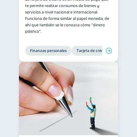
te permite realizar consumos de bienes y
Retiro
Doble sueldo
1
1
servicios a nivel nacional e internacional.
Funciona de forma similar al papel moneda, de
Gasto responsable
1
ahí que también se le conozca cómo “dinero
información financiera
1
plástico”.
Finanzas personales
Tarjeta de crédito