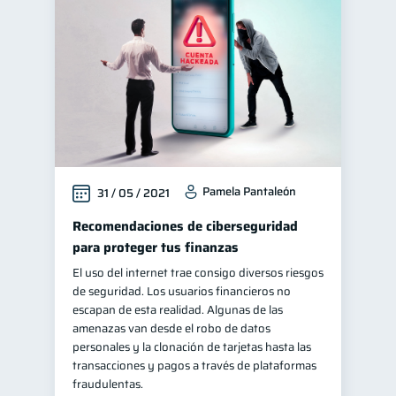
Superintendencia de Bancos
4
Vacaciones
2
Finanzas en Pareja
1
Mipymes
inversiones
1
1
Educación financiera
31
Finanzas para jóvenes
30
Pamela Pantaleón
31 / 05 / 2021
Control de deudas
30
Finanzas familiares
Recomendaciones de ciberseguridad
25
para proteger tus finanzas
Inclusión financiera
22
El uso del internet trae consigo diversos riesgos
Bienestar financiero
22
de seguridad. Los usuarios financieros no
Finanzas para mujeres
escapan de esta realidad. Algunas de las
20
amenazas van desde el robo de datos
Organización Financiera
10
personales y la clonación de tarjetas hasta las
Deudas
Préstamos
transacciones y pagos a través de plataformas
10
8
fraudulentas.
Ahorro
Consejos
8
6