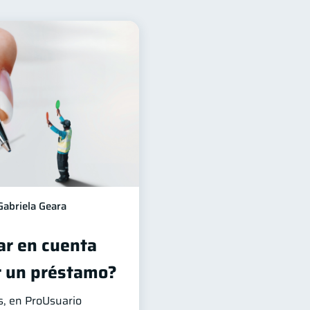
nanciero
22
ra
Préstamos
8
8
idad
Servicios
5
4
Cuenta Inactiva
1
a
ahorro
1
1
Gabriela Geara
r en cuenta
r un préstamo?
, en ProUsuario