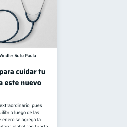
indler Soto Paula
para cuidar tu
ra este nuevo
 extraordinario, pues
ilibrio luego de las
e enero se agrega la
itaria global con fuerte