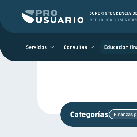
Servicios
Consultas
Educación fin
Categorías
Finanzas p
Productos financieros
11
Mipymes
inversiones
1