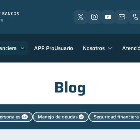
anciera
APP ProUsuario
Nosotros
Atenció
Blog
ersonales
Manejo de deudas
Seguridad financiera
44
31
Superintendencia de Bancos
Vacaciones
Finanzas 
4
2
Salud mental
Educación financiera
Finanzas
1
1
31