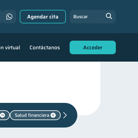
Agendar cita
Buscar
n virtual
Contáctanos
Acceder
Salud financiera
13
12
en Pareja
1
 para jóvenes
30