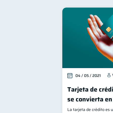
Control de deudas
Fi
30
Finanzas para mujeres
20
Ahorro
Consejos
8
6
Derechos & Deberes
C
4
Finanzas Personales
E
1
Retiro
Doble sueldo
1
1
04 / 05 / 2021
Tarjeta de créd
se convierta en
La tarjeta de crédito es