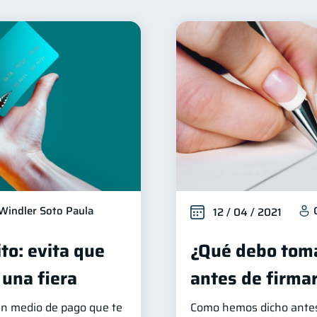
nanzas familiares
Inclusión financiera
Bienestar fi
25
22
Organización Financiera
Deudas
Entidad financie
10
10
Tarjeta de crédito
Historial crediticio
Cibersegur
6
6
riptomonedas
Cuenta Abandonada
Inversiones
2
2
2
ducación Financiera
Fraudes
Información financier
1
1
Gasto responsable
información financiera
1
1
Windler Soto Paula
12 / 04 / 2021
ito: evita que
¿Qué debo toma
 una fiera
antes de firma
 un medio de pago que te
Como hemos dicho antes