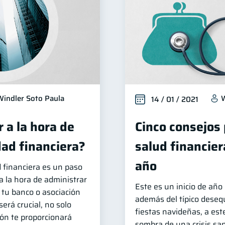
Windler Soto Paula
W
14 / 01 / 2021
 a la hora de
Cinco consejos 
dad financiera?
salud financie
año
d financiera es un paso
la hora de administrar
Este es un inicio de año
e tu banco o asociación
además del típico desequ
erá crucial, no solo
fiestas navideñas, a est
ón te proporcionará
sombra de una crisis san