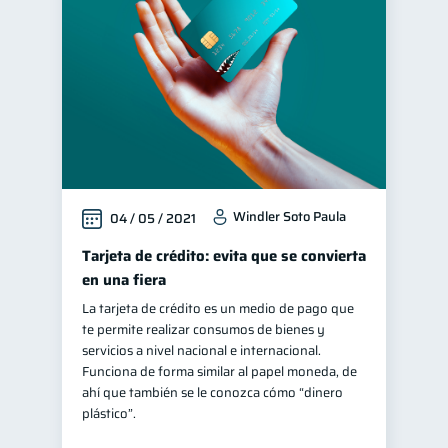
Vacaciones
2
Finanzas en Pareja
1
Mipymes
inversiones
1
1
Educación financiera
31
Finanzas para jóvenes
30
Control de deudas
30
Windler Soto Paula
04 / 05 / 2021
Finanzas familiares
25
Inclusión financiera
Tarjeta de crédito: evita que se convierta
22
en una fiera
Bienestar financiero
22
La tarjeta de crédito es un medio de pago que
Finanzas para mujeres
20
te permite realizar consumos de bienes y
Organización Financiera
servicios a nivel nacional e internacional.
10
Funciona de forma similar al papel moneda, de
Deudas
10
ahí que también se le conozca cómo “dinero
Entidad financiera
plástico”.
8
Préstamos
Ahorro
8
8