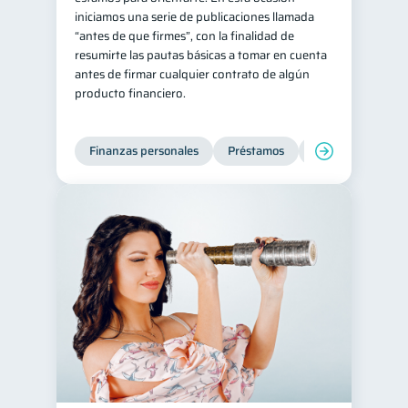
iniciamos una serie de publicaciones llamada
Salud mental
ahorro
1
1
“antes de que firmes”, con la finalidad de
resumirte las pautas básicas a tomar en cuenta
Retiro
Doble sueldo
1
1
antes de firmar cualquier contrato de algún
Gasto responsable
1
producto financiero.
información financiera
1
Finanzas personales
Préstamos
Entidad financier