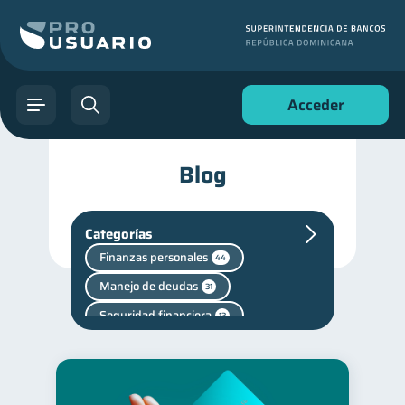
Acceder
Blog
Categorías
Finanzas personales
44
Manejo de deudas
31
Seguridad financiera
13
Salud financiera
12
Productos financieros
11
Superintendencia de Bancos
4