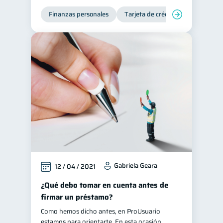
Finanzas personales
Consejos
Tarjeta de crédito
6
Tarjeta de crédito
6
Historial crediticio
6
Ciberseguridad
5
Servicios
4
Derechos & Deberes
4
Criptomonedas
2
Cuenta Abandonada
2
Inversiones
2
Cuenta Inactiva
1
Gabriela Geara
12 / 04 / 2021
Finanzas Personales
1
¿Qué debo tomar en cuenta antes de
Educación Financiera
1
firmar un préstamo?
Fraudes
1
Como hemos dicho antes, en ProUsuario
Información financiera
estamos para orientarte. En esta ocasión
1