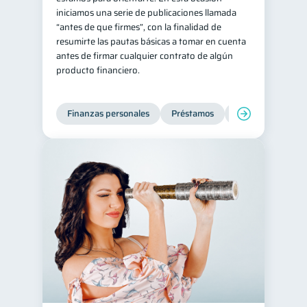
iniciamos una serie de publicaciones llamada
Retiro
Doble sueldo
1
1
“antes de que firmes”, con la finalidad de
resumirte las pautas básicas a tomar en cuenta
Gasto responsable
1
antes de firmar cualquier contrato de algún
información financiera
1
producto financiero.
Finanzas personales
Préstamos
Entidad financier