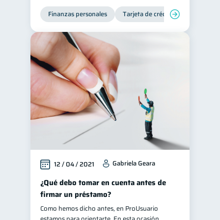
Finanzas personales
Historial crediticio
Tarjeta de crédito
6
Ciberseguridad
5
Servicios
4
Derechos & Deberes
4
Superintendencia de Bancos
4
Cuenta Abandonada
2
Inversiones
2
Cuenta Inactiva
1
Finanzas Personales
1
Finanzas en Pareja
1
Gabriela Geara
12 / 04 / 2021
Educación Financiera
1
¿Qué debo tomar en cuenta antes de
Fraudes
Mipymes
1
1
firmar un préstamo?
Información financiera
1
Como hemos dicho antes, en ProUsuario
Salud mental
ahorro
estamos para orientarte. En esta ocasión
1
1