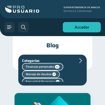
Acceder
Blog
Categorías
Finanzas personales
44
Manejo de deudas
31
Seguridad financiera
13
Salud financiera
12
Productos financieros
11
Consejos
Vacaciones
6
2