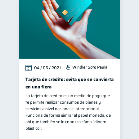
Criptomonedas
2
inversiones
1
Educación financiera
31
Finanzas para jóvenes
30
Control de deudas
30
Finanzas familiares
25
Windler Soto Paula
04 / 05 / 2021
Inclusión financiera
22
Bienestar financiero
Tarjeta de crédito: evita que se convierta
22
en una fiera
Finanzas para mujeres
20
La tarjeta de crédito es un medio de pago que
Organización Financiera
10
te permite realizar consumos de bienes y
Deudas
servicios a nivel nacional e internacional.
10
Funciona de forma similar al papel moneda, de
Entidad financiera
8
ahí que también se le conozca cómo “dinero
Préstamos
Ahorro
plástico”.
8
8
Tarjeta de crédito
6