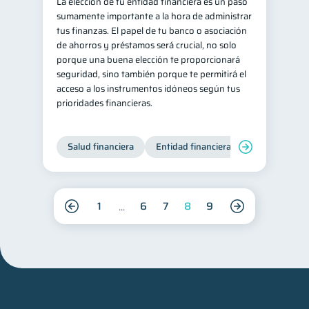
La elección de tu entidad financiera es un paso
sumamente importante a la hora de administrar
tus finanzas. El papel de tu banco o asociación
de ahorros y préstamos será crucial, no solo
porque una buena elección te proporcionará
seguridad, sino también porque te permitirá el
acceso a los instrumentos idóneos según tus
prioridades financieras.
Salud financiera
Entidad financiera
Finanzas per
1
6
7
8
9