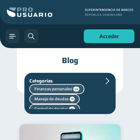
Acceder
Blog
Categorías
Finanzas personales
44
Manejo de deudas
31
Control de deudas
30
Seguridad financiera
13
Salud financiera
12
Productos financieros
11