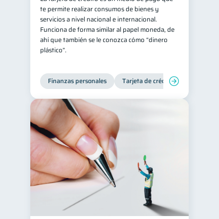
te permite realizar consumos de bienes y
ahorro
Retiro
1
1
servicios a nivel nacional e internacional.
Funciona de forma similar al papel moneda, de
Doble sueldo
1
ahí que también se le conozca cómo “dinero
Gasto responsable
1
plástico”.
información financiera
1
Finanzas personales
Tarjeta de crédito