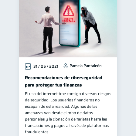
Entidad financiera
8
Consejos
Servicios
6
4
Vacaciones
2
Cuenta Inactiva
1
inversiones
1
Salud mental
1
Pamela Pantaleón
31 / 05 / 2021
Educación financiera
31
Finanzas para jóvenes
Recomendaciones de ciberseguridad
30
para proteger tus finanzas
Finanzas familiares
25
El uso del internet trae consigo diversos riesgos
Inclusión financiera
22
de seguridad. Los usuarios financieros no
Bienestar financiero
escapan de esta realidad. Algunas de las
22
amenazas van desde el robo de datos
Finanzas para mujeres
20
personales y la clonación de tarjetas hasta las
Organización Financiera
transacciones y pagos a través de plataformas
10
fraudulentas.
Deudas
Préstamos
10
8