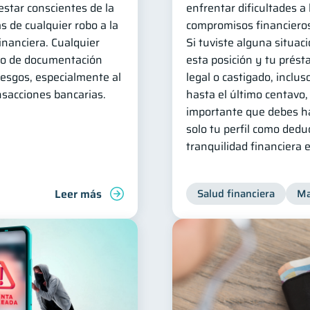
estar conscientes de la
enfrentar dificultades a
as de cualquier robo a la
compromisos financieros
inanciera. Cualquier
Si tuviste alguna situaci
uso de documentación
esta posición y tu prést
iesgos, especialmente al
legal o castigado, inclus
ansacciones bancarias.
hasta el último centavo,
importante que debes ha
solo tu perfil como dedu
tranquilidad financiera 
Leer más
Salud financiera
Ma