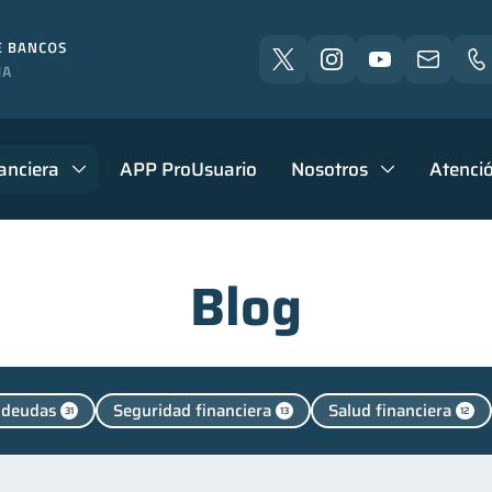
anciera
APP ProUsuario
Nosotros
Atenció
Blog
 deudas
Seguridad financiera
Salud financiera
31
13
12
Superintendencia de Bancos
Vacaciones
Finanzas 
4
2
Finanzas personales
Educación financiera
F
1
44
31