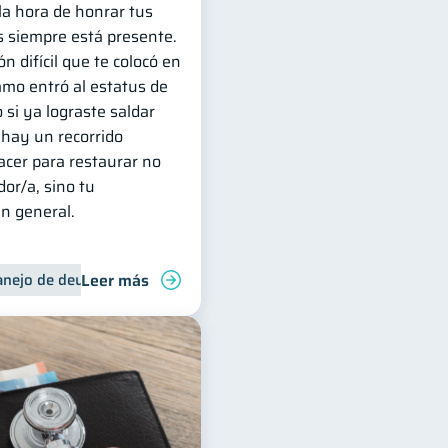
 la hora de honrar tus
 siempre está presente.
ón difícil que te colocó en
amo entró al estatus de
o si ya lograste saldar
 hay un recorrido
cer para restaurar no
dor/a, sino tu
en general.
Leer más
nejo de deudas
Control de deudas