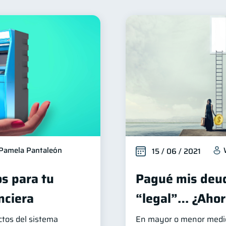
nanzas familiares
Inclusión financiera
Bienestar fi
25
22
Organización Financiera
Deudas
Entidad financie
10
10
Tarjeta de crédito
Historial crediticio
Cibersegur
6
6
riptomonedas
Cuenta Abandonada
Inversiones
2
2
2
ducación Financiera
Fraudes
Información financier
1
1
oble sueldo
Gasto responsable
información financ
1
1
Pamela Pantaleón
15 / 06 / 2021
s para tu
Pagué mis deud
nciera
“legal”… ¿Ahor
tos del sistema
En mayor o menor medida