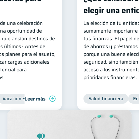
elegir una enti
e una celebración
La elección de tu entida
 una oportunidad de
sumamente importante a
s que ansían destinos de
tus finanzas. El papel d
os últimos? Antes de
de ahorros y préstamos s
os planes para el asueto,
porque una buena elecci
car cargas adicionales
seguridad, sino también 
otencial para
acceso a los instrument
as.
prioridades financieras.
Leer más
Vacaciones
Organización Financiera
Salud financiera
En