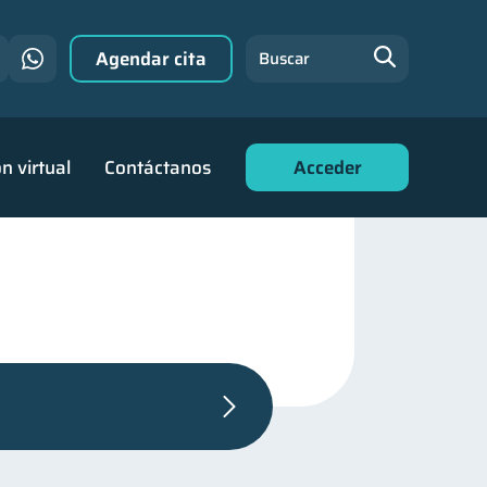
Agendar cita
Buscar
n virtual
Contáctanos
Acceder
en Pareja
1
inanzas para jóvenes
30