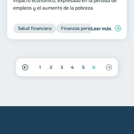
impacto económico, expresado en la pérdida de
empleos y el aumento de la pobreza.
Leer más
Salud financiera
Finanzas personales
1
2
3
4
5
6