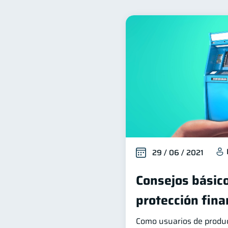
Control de deudas
Fi
30
Finanzas para mujeres
20
Ahorro
Consejos
8
6
Derechos & Deberes
C
4
Finanzas Personales
E
1
ahorro
Retiro
D
1
1
29 / 06 / 2021
Consejos básico
protección fina
Como usuarios de produc