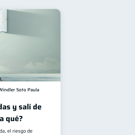
nanciero
22
ra
Préstamos
8
8
idad
Servicios
5
4
Cuenta Inactiva
1
a
Salud mental
1
1
iera
1
Windler Soto Paula
as y salí de
a qué?
, el riesgo de