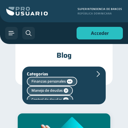
Acceder
Blog
Categorías
Finanzas personales
44
Manejo de deudas
31
Control de deudas
30
Seguridad financiera
13
Productos financieros
11
Deudas
Vacaciones
10
2