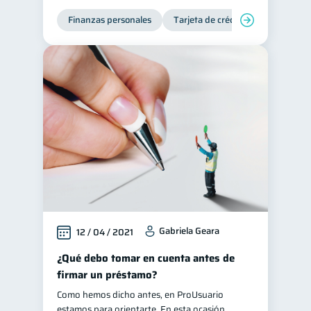
Finanzas personales
Historial crediticio
Tarjeta de crédito
6
Ciberseguridad
5
Servicios
4
Derechos & Deberes
4
Superintendencia de Bancos
4
Criptomonedas
2
Inversiones
2
Finanzas Personales
1
Finanzas en Pareja
1
Educación Financiera
1
Gabriela Geara
12 / 04 / 2021
Fraudes
Mipymes
1
1
¿Qué debo tomar en cuenta antes de
Información financiera
1
firmar un préstamo?
inversiones
1
Como hemos dicho antes, en ProUsuario
Salud mental
ahorro
estamos para orientarte. En esta ocasión
1
1