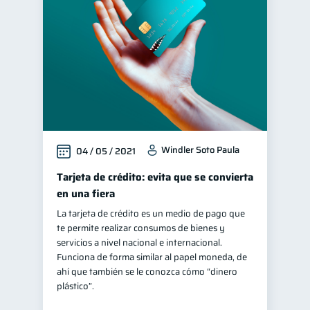
Cuenta Abandonada
2
Cuenta Inactiva
1
Educación financiera
31
Finanzas para jóvenes
30
Finanzas familiares
25
Inclusión financiera
22
Windler Soto Paula
04 / 05 / 2021
Bienestar financiero
22
Finanzas para mujeres
Tarjeta de crédito: evita que se convierta
20
en una fiera
Salud financiera
12
La tarjeta de crédito es un medio de pago que
Organización Financiera
10
te permite realizar consumos de bienes y
Entidad financiera
servicios a nivel nacional e internacional.
8
Funciona de forma similar al papel moneda, de
Préstamos
Ahorro
8
8
ahí que también se le conozca cómo “dinero
Consejos
plástico”.
6
Tarjeta de crédito
6