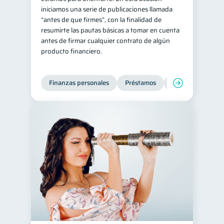
iniciamos una serie de publicaciones llamada
Retiro
Doble sueldo
1
1
“antes de que firmes”, con la finalidad de
resumirte las pautas básicas a tomar en cuenta
Gasto responsable
1
antes de firmar cualquier contrato de algún
información financiera
1
producto financiero.
Finanzas personales
Préstamos
Entidad financier