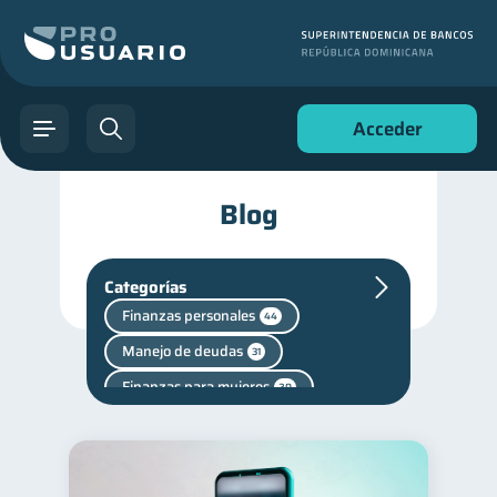
Acceder
Blog
Categorías
Finanzas personales
44
Manejo de deudas
31
Finanzas para mujeres
20
Seguridad financiera
13
Productos financieros
11
Deudas
Vacaciones
10
2