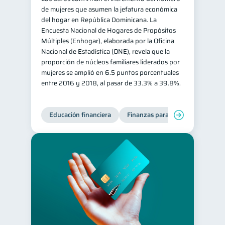
de mujeres que asumen la jefatura económica
Retiro
Doble sueldo
1
1
del hogar en República Dominicana. La
Encuesta Nacional de Hogares de Propósitos
Gasto responsable
1
Múltiples (Enhogar), elaborada por la Oficina
información financiera
1
Nacional de Estadística (ONE), revela que la
proporción de núcleos familiares liderados por
mujeres se amplió en 6.5 puntos porcentuales
entre 2016 y 2018, al pasar de 33.3% a 39.8%.
Educación financiera
Finanzas para mujeres