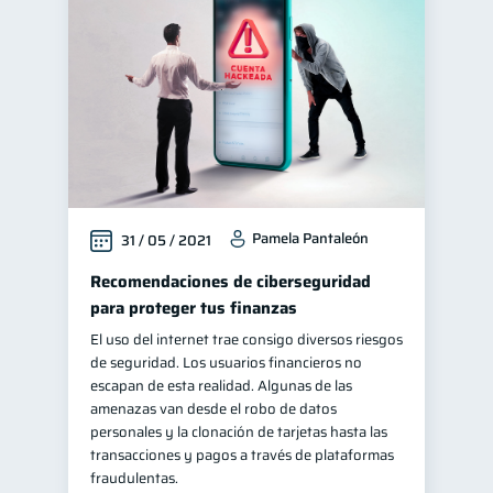
Cuenta Abandonada
2
Cuenta Inactiva
1
Salud mental
1
Educación financiera
31
Finanzas para jóvenes
30
Control de deudas
30
Pamela Pantaleón
31 / 05 / 2021
Finanzas familiares
25
Inclusión financiera
Recomendaciones de ciberseguridad
22
para proteger tus finanzas
Bienestar financiero
22
El uso del internet trae consigo diversos riesgos
Salud financiera
12
de seguridad. Los usuarios financieros no
Organización Financiera
escapan de esta realidad. Algunas de las
10
amenazas van desde el robo de datos
Entidad financiera
8
personales y la clonación de tarjetas hasta las
Préstamos
Ahorro
transacciones y pagos a través de plataformas
8
8
fraudulentas.
Consejos
6