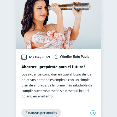
Finanzas en Pareja
1
Fraudes
Mipymes
1
1
Educación financiera
31
Finanzas para jóvenes
30
Control de deudas
30
Finanzas familiares
25
Windler Soto Paula
12 / 04 / 2021
Inclusión financiera
22
Bienestar financiero
Ahorros: ¡prepárate para el futuro!
22
Los expertos coinciden en que el logro de los
Finanzas para mujeres
20
objetivos personales empieza con un simple
Salud financiera
12
plan de ahorros. Es la forma más saludable de
cumplir nuestros deseos sin desequilibrar el
Organización Financiera
10
bolsillo en el intento.
Deudas
Préstamos
10
8
Ahorro
Consejos
8
6
Finanzas personales
Tarjeta de crédito
6