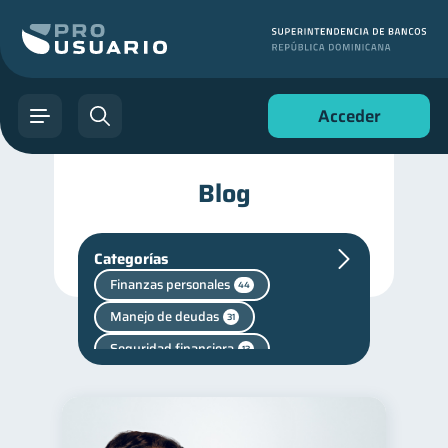
Acceder
Blog
Categorías
Finanzas personales
44
Manejo de deudas
31
Seguridad financiera
13
Productos financieros
11
Entidad financiera
8
Vacaciones
2