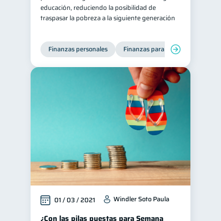
educación, reduciendo la posibilidad de
Retiro
Doble sueldo
1
1
traspasar la pobreza a la siguiente generación
Gasto responsable
1
información financiera
1
Finanzas personales
Finanzas para mujeres
Windler Soto Paula
01 / 03 / 2021
¿Con las pilas puestas para Semana