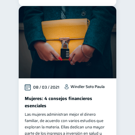
Historial crediticio
6
Ciberseguridad
5
Servicios
4
Derechos & Deberes
4
Superintendencia de Bancos
4
Criptomonedas
2
Cuenta Abandonada
2
Inversiones
2
Cuenta Inactiva
Windler Soto Paula
1
08 / 03 / 2021
Finanzas Personales
1
Mujeres: 4 consejos financieros
Educación Financiera
esenciales
1
Las mujeres administran mejor el dinero
Información financiera
1
familiar, de acuerdo con varios estudios que
inversiones
1
exploran la materia. Ellas dedican una mayor
parte de los ingresos a inversión en salud y
Salud mental
ahorro
1
1