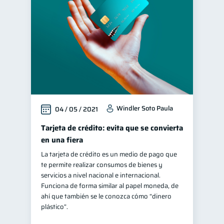
Vacaciones
Mipymes
2
1
Educación financiera
31
Finanzas para jóvenes
30
Control de deudas
30
Finanzas familiares
25
Inclusión financiera
22
Windler Soto Paula
04 / 05 / 2021
Bienestar financiero
22
Finanzas para mujeres
Tarjeta de crédito: evita que se convierta
20
en una fiera
Organización Financiera
10
La tarjeta de crédito es un medio de pago que
Entidad financiera
8
te permite realizar consumos de bienes y
Préstamos
Ahorro
servicios a nivel nacional e internacional.
8
8
Funciona de forma similar al papel moneda, de
Tarjeta de crédito
6
ahí que también se le conozca cómo “dinero
Historial crediticio
plástico”.
6
Ciberseguridad
5