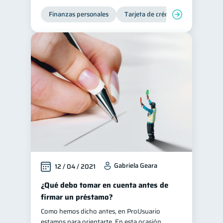
Finanzas personales
Servicios
Tarjeta de crédito
4
Derechos & Deberes
4
Superintendencia de Bancos
4
Criptomonedas
2
Cuenta Abandonada
2
Inversiones
2
Cuenta Inactiva
1
Finanzas Personales
1
Finanzas en Pareja
1
Educación Financiera
1
Gabriela Geara
12 / 04 / 2021
Fraudes
1
¿Qué debo tomar en cuenta antes de
Información financiera
1
firmar un préstamo?
inversiones
1
Como hemos dicho antes, en ProUsuario
Salud mental
ahorro
estamos para orientarte. En esta ocasión
1
1