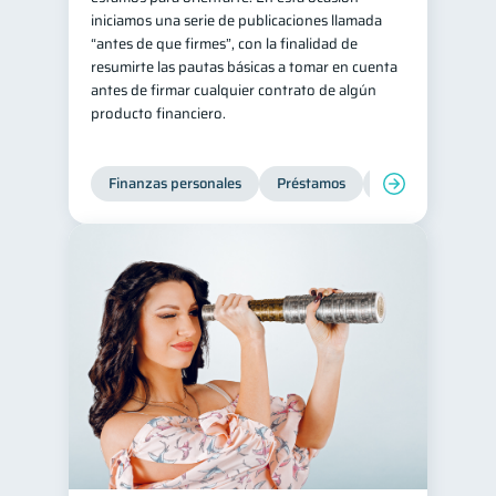
iniciamos una serie de publicaciones llamada
Retiro
Doble sueldo
1
1
“antes de que firmes”, con la finalidad de
resumirte las pautas básicas a tomar en cuenta
Gasto responsable
1
antes de firmar cualquier contrato de algún
información financiera
1
producto financiero.
Finanzas personales
Préstamos
Entidad financier