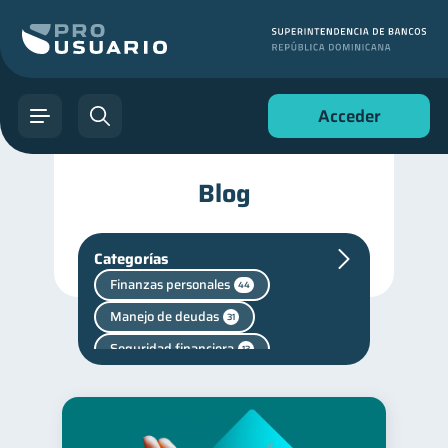
Acceder
Blog
Categorías
Finanzas personales
44
Manejo de deudas
31
Seguridad financiera
13
Salud financiera
12
Productos financieros
11
Deudas
Consejos
10
6